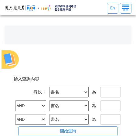
選
En
選單
單
切
換
輸入查詢內容
尋找：
為
為
為
開始查詢