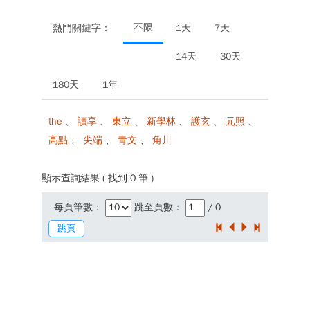
不限
熱門關鍵字：
1天
7天
14天
30天
180天
1年
the
、
讀享
、
東立
、
新學林
、
護玄
、
元照
、
高點
、
尖端
、
青文
、
角川
顯示查詢結果 ( 找到 0 筆 )
每頁筆數
：
跳至頁數
：
/ 0
跳頁