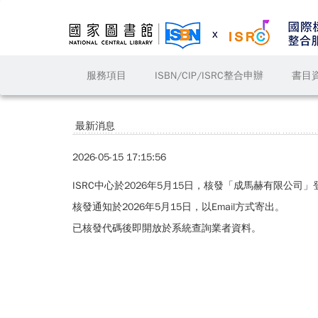
服務項目
ISBN/CIP/ISRC整合申辦
書目
最新消息
2026-05-15 17:15:56
ISRC
中心於
2026
年
5
月
15
日，核發「
成馬赫有限公司」
核發通知於
2026
年
5
月
15
日，以
Email
方式寄出。
已核發代碼後即開放於系統查詢業者資料。