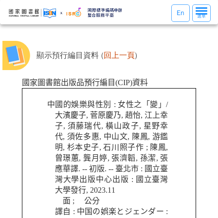
選
En
選單
單
切
換
顯示預行編目資料 (
回上一頁
)
國家圖書館出版品預行編目(CIP)資料
中國的娛樂與性別 : 女性之「變」/
大濱慶子, 菅原慶乃, 趙怡, 江上幸
子, 須藤瑞代, 橫山政子, 星野幸
代, 須佐多惠, 中山文, 陳鳳, 游鑑
明, 杉本史子, 石川照子作 ; 陳鳳,
曾璟蕙, 龔月婷, 張濟韜, 孫潔, 張
應華譯. -- 初版. -- 臺北市 : 國立臺
灣大學出版中心出版 : 國立臺灣
大學發行, 2023.11
面 ; 公分
譯自 : 中国の娯楽とジェンダー :