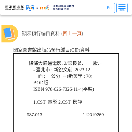
選
En
選單
單
切
換
顯示預行編目資料 (
回上一頁
)
國家圖書館出版品預行編目(CIP)資料
條條大路通電影. 2/梁良著. -- 一版. -
- 臺北市 : 新銳文創, 2023.12
面 ; 公分. -- (新美學 ; 70)
BOD版
ISBN 978-626-7326-11-4(平裝)
1.CST: 電影 2.CST: 影評
987.013
112019269