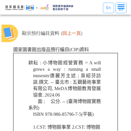
選
En
選單
單
切
換
顯示預行編目資料 (
回上一頁
)
國家圖書館出版品預行編目(CIP)資料
耕耘 : 小博物館經營實務 = A will
grows a way : running a small
museum/唐麗芳主述 ; 吳紹芬訪
談.撰文. -- 臺北市 : 五觀藝術事業
有限公司, MeDA博物館教育發展
協會, 2024.06
面 ; 公分. -- (臺灣博物館實務
系列)
ISBN 978-986-85796-7-5(平裝)
1.CST: 博物館事業 2.CST: 博物館