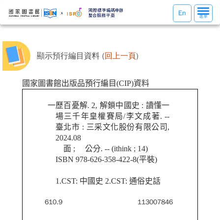
選
En
選單
單
切
換
顯示預行編目資料 (
回上一頁
)
國家圖書館出版品預行編目(CIP)資料
一歷百憂解. 2, 解鎖中國史 : 讀懂一
場三千年皇權賽局/李文成著. --
臺北市 : 三采文化股份有限公司,
2024.08
面 ; 公分. -- (ithink ; 14)
ISBN 978-626-358-422-8(平裝)
1.CST: 中國史 2.CST: 通俗史話
610.9
113007846