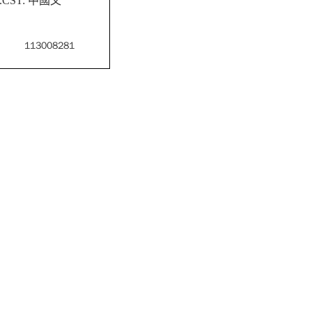
 4.CST: 中國文
113008281