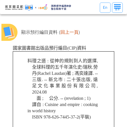
選
En
選單
單
切
換
顯示預行編目資料 (
回上一頁
)
國家圖書館出版品預行編目(CIP)資料
料理之道 : 從神的規則到人的選擇,
全球料理的五千年演化史/瑞秋.勞
丹(Rachel Laudan)著 ; 馮奕達譯. --
三版. -- 新北市 : 二十張出版, 遠
足文化事業股份有限公司,
2024.08
面 ; 公分. -- (revelation ; 1)
譯自 : Cuisine and empire : cooking
in world history
ISBN 978-626-7445-37-2(平裝)