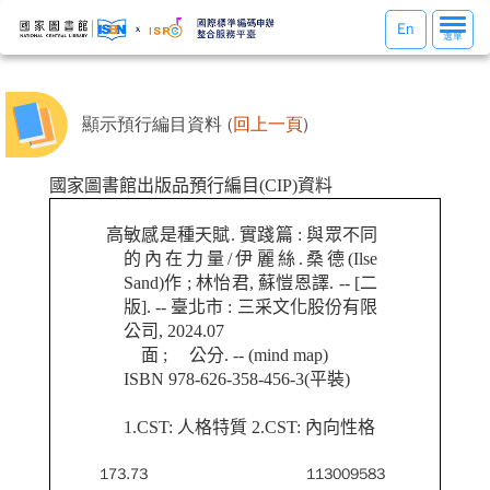
選
En
選單
單
切
換
顯示預行編目資料 (
回上一頁
)
國家圖書館出版品預行編目(CIP)資料
高敏感是種天賦. 實踐篇 : 與眾不同
的內在力量/伊麗絲.桑德(Ilse
Sand)作 ; 林怡君, 蘇愷恩譯. -- [二
版]. -- 臺北市 : 三采文化股份有限
公司, 2024.07
面 ; 公分. -- (mind map)
ISBN 978-626-358-456-3(平裝)
1.CST: 人格特質 2.CST: 內向性格
173.73
113009583