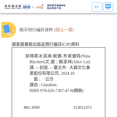
選
En
選單
單
切
換
顯示預行編目資料 (
回上一頁
)
國家圖書館出版品預行編目(CIP)資料
排隊買冰淇淋/妮娜.布萊徹特(Nina
Blychert)文.圖 ; 賴潔林(Alice Lai)
譯. -- 初版. -- 臺北市 : 大穎文化事
業股份有限公司, 2024.10
面 ; 公分
譯自 : Glasskön.
ISBN 978-626-7367-47-6(精裝)
881.3599
113011271