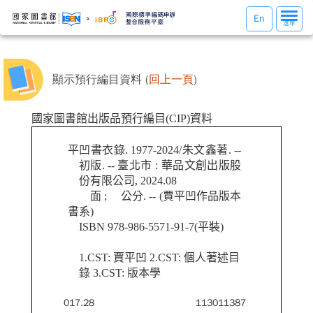
選
En
選單
單
切
換
顯示預行編目資料 (
回上一頁
)
國家圖書館出版品預行編目(CIP)資料
平凹書衣錄. 1977-2024/朱文鑫著. --
初版. -- 臺北市 : 華品文創出版股
份有限公司, 2024.08
面 ; 公分. -- (賈平凹作品版本
書系)
ISBN 978-986-5571-91-7(平裝)
1.CST: 賈平凹 2.CST: 個人著述目
錄 3.CST: 版本學
017.28
113011387