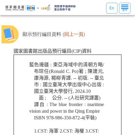
選
En
選單
單
切
換
顯示預行編目資料 (
回上一頁
)
國家圖書館出版品預行編目(CIP)資料
藍色邊疆 : 東亞海域中的清朝方略/
布琮任(Ronald C. Po)著 ; 陳建元,
康海源, 楊柳青譯. -- 初版. -- 臺北
市 : 國立臺灣大學出版中心出版 :
國立臺灣大學發行, 2024.10
面 ; 公分. -- (人社研究譯叢)
譯自 : The blue frontier : maritime
vision and power in the Qing Empire
ISBN 978-986-350-872-4(平裝)
1.CST: 海軍 2.CST: 海權 3.CST: