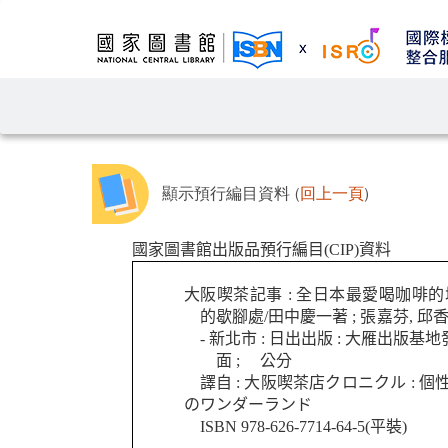
顯示預行編目資料 (
回上一頁
)
國家圖書館出版品預行編目(CIP)資料
大阪喫茶記事 : 全日本最愛喝咖啡的
的歇腳處/田中慶一著 ; 張嘉芬, 邱香凝譯
- 新北市 : 日出出版 : 大雁出版基地發行
面 ; 公分
譯自 : 大阪喫茶店クロニクル : 
のワンダーランド
ISBN 978-626-7714-64-5(平裝)