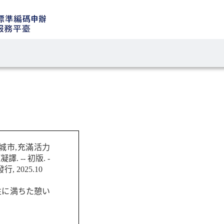
城市,充滿活力
. -- 初版. -
, 2025.10
個性に満ちた憩い