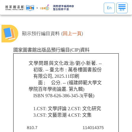
選
En
選單
單
切
換
顯示預行編目資料 (
回上一頁
)
國家圖書館出版品預行編目(CIP)資料
文學問題與文化政治/劉小新著. --
初版. -- 臺北市 : 萬卷樓圖書股份
有限公司, 2025.11印刷
面 ; 公分. -- (福建師範大學文
學院百年學術論叢. 第九輯)
ISBN 978-626-386-345-3(平裝)
1.CST: 文學評論 2.CST: 文化研究
3.CST: 文藝思潮 4.CST: 文集
810.7
114014375