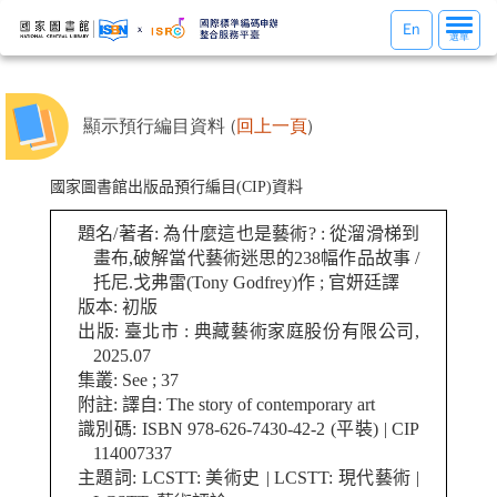
選
En
選單
單
切
換
顯示預行編目資料 (
回上一頁
)
國家圖書館出版品預行編目(CIP)資料
題名/著者: 為什麼這也是藝術? : 從溜滑梯到
畫布,破解當代藝術迷思的238幅作品故事 /
托尼.戈弗雷(Tony Godfrey)作 ; 官妍廷譯
版本: 初版
出版: 臺北市 : 典藏藝術家庭股份有限公司,
2025.07
集叢: See ; 37
附註: 譯自: The story of contemporary art
識別碼: ISBN 978-626-7430-42-2 (平裝) | CIP
114007337
主題詞: LCSTT: 美術史 | LCSTT: 現代藝術 |