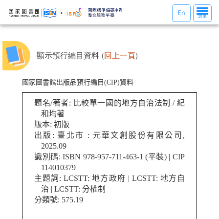
選
En
選單
單
切
換
顯示預行編目資料 (
回上一頁
)
國家圖書館出版品預行編目(CIP)資料
題名/著者: 比較單一國的地方自治法制 / 紀
和均著
版本: 初版
出版: 臺北市 : 元華文創股份有限公司,
2025.09
識別碼: ISBN 978-957-711-463-1 (平裝) | CIP
114010379
主題詞: LCSTT: 地方政府 | LCSTT: 地方自
治 | LCSTT: 分權制
分類號: 575.19