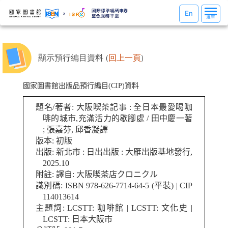
選
En
選單
單
切
換
顯示預行編目資料 (
回上一頁
)
國家圖書館出版品預行編目(CIP)資料
題名/著者: 大阪喫茶記事 : 全日本最愛喝咖
啡的城市,充滿活力的歇腳處 / 田中慶一著
; 張嘉芬, 邱香凝譯
版本: 初版
出版: 新北市 : 日出出版 : 大雁出版基地發行,
2025.10
附註: 譯自: 大阪喫茶店クロニクル
識別碼: ISBN 978-626-7714-64-5 (平裝) | CIP
114013614
主題詞: LCSTT: 咖啡館 | LCSTT: 文化史 |
LCSTT: 日本大阪市