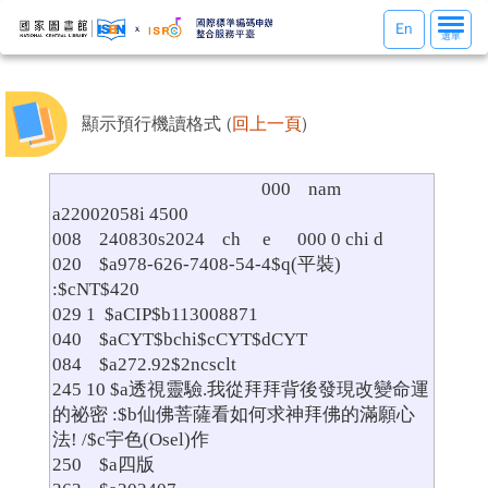
選
En
選單
單
切
換
顯示預行機讀格式 (
回上一頁
)