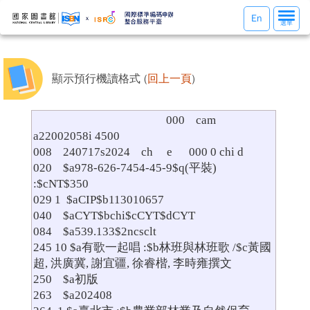
選
En
選單
單
切
換
顯示預行機讀格式 (
回上一頁
)