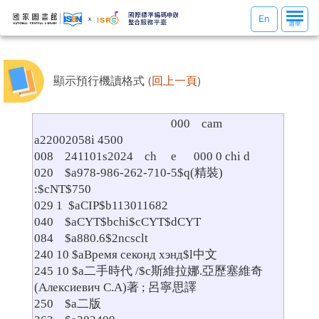
選
En
選單
單
切
換
顯示預行機讀格式 (
回上一頁
)