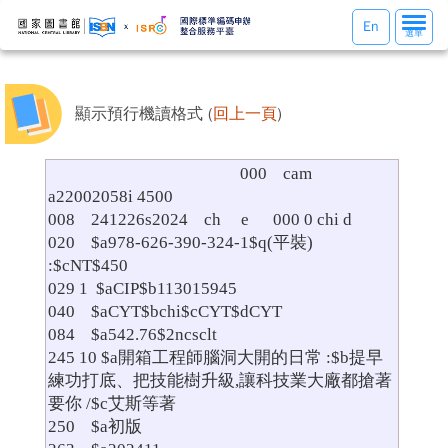
選
En
選單
單
切
換
顯示預行機讀格式 (
回上一頁
)