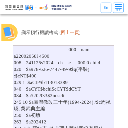
選
En
選單
單
切
換
顯示預行機讀格式 (
回上一頁
)