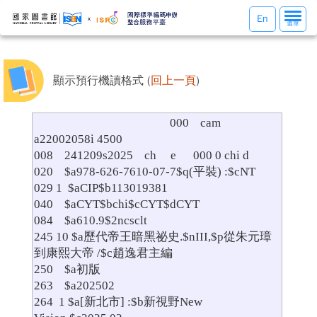
選
En
選單
單
切
換
顯示預行機讀格式 (
回上一頁
)