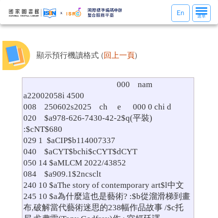
選
En
選單
單
切
換
顯示預行機讀格式 (
回上一頁
)