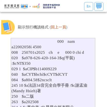
選
En
選單
單
切
換
顯示預行機讀格式 (
回上一頁
)