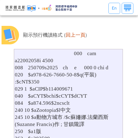
選
En
選單
單
切
換
顯示預行機讀格式 (
回上一頁
)