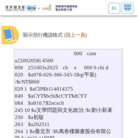
選
En
選單
單
切
換
顯示預行機讀格式 (
回上一頁
)