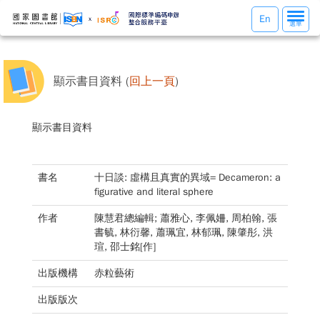
選
En
選單
單
切
換
顯示書目資料 (
回上一頁
)
顯示書目資料
書名
十日談: 虛構且真實的異域= Decameron: a
figurative and literal sphere
作者
陳慧君總編輯; 蕭雅心, 李佩姍, 周柏翰, 張
書毓, 林衍馨, 蕭珮宜, 林郁珮, 陳肇彤, 洪
瑄, 邵士銘[作]
出版機構
赤粒藝術
出版版次