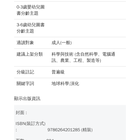
0-3歲嬰幼兒圖
書分齡主題
3-6歲幼兒圖書
分齡主題
適讀對象
成人(一般)
建議上架分類
科學與技術 (含自然科學、電腦通
訊、農業、工程、製造等)
分級註記
普遍級
關鍵字詞
地球科學;演化
顯示出版資訊
9786264201285 (精裝)