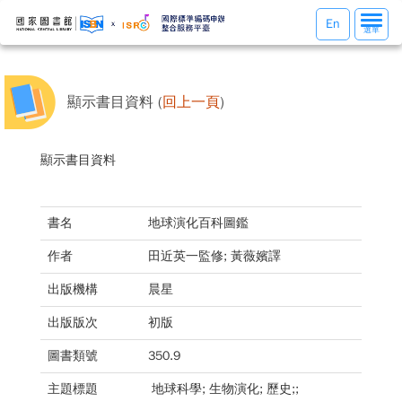
選
En
選單
單
切
換
顯示書目資料 (
回上一頁
)
顯示書目資料
書名
地球演化百科圖鑑
作者
田近英一監修; 黃薇嬪譯
出版機構
晨星
出版版次
初版
圖書類號
350.9
主題標題
地球科學; 生物演化; 歷史;;