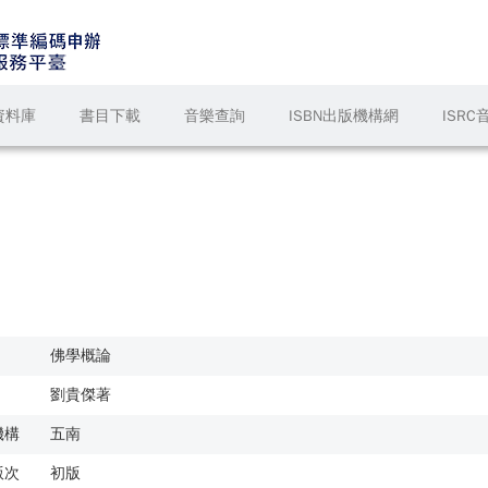
資料庫
書目下載
音樂查詢
ISBN出版機構網
ISR
佛學概論
劉貴傑著
機構
五南
版次
初版