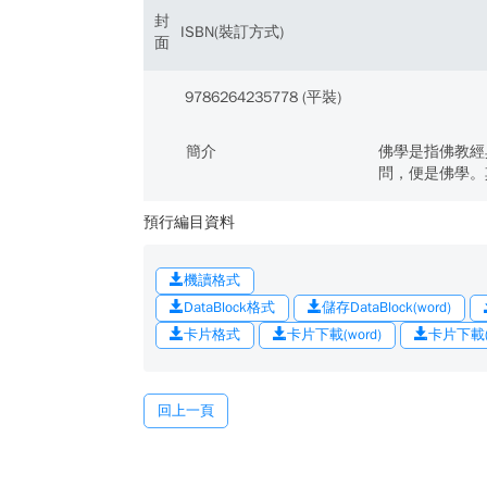
封
ISBN(裝訂方式)
面
9786264235778 (平裝)
簡介
佛學是指佛教經
問，便是佛學。
預行編目資料
機讀格式
DataBlock格式
儲存DataBlock(word)
卡片格式
卡片下載(word)
卡片下載(o
回上一頁