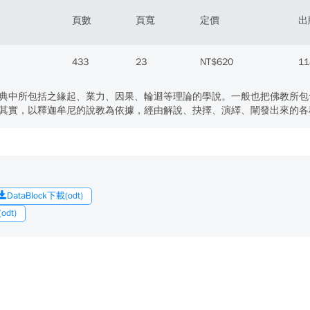
頁數
頁寬
定價
出
433
23
NT$620
11
典中所包括之緣起、業力、因果、輪迴等理論的學說。一般也把佛教所包
其實，以釋迦牟尼的說教為依據，經由解說、抉擇、演繹、闡發出來的各
DataBlock下載(odt)
dt)