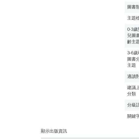
圖書
主題
0-3
兒圖
齡主
3-6
圖書
主題
適讀
建議
分類
分級
關鍵
顯示出版資訊