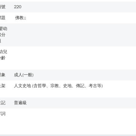
類號
220
標題
佛教;;
歲嬰幼
書分
題
歲幼兒
分齡
對象
成人(一般)
上架
人文史地 (含哲學、宗教、史地、傳記、考古等)
註記
普遍級
字詞