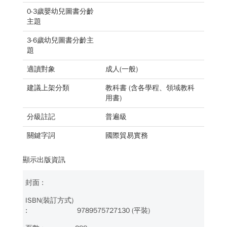
0-3歲嬰幼兒圖書分齡
主題
3-6歲幼兒圖書分齡主
題
適讀對象
成人(一般)
建議上架分類
教科書 (含各學程、領域教科
用書)
分級註記
普遍級
關鍵字詞
國際貿易實務
顯示出版資訊
9789575727130 (平裝)