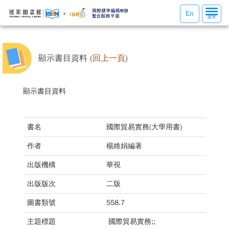
選
En
選單
單
切
換
顯示書目資料 (
回上一頁
)
顯示書目資料
書名
國際貿易實務(大學用書)
作者
楊維娟編著
出版機構
華視
出版版次
二版
圖書類號
558.7
主題標題
國際貿易實務;;