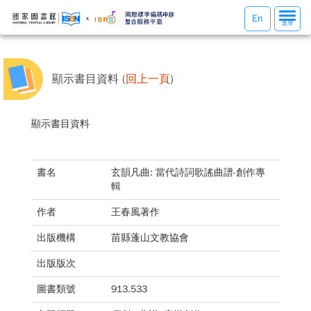
選
En
選單
單
切
換
顯示書目資料 (
回上一頁
)
顯示書目資料
書名
玄韻凡曲: 當代詩詞歌謠曲譜-創作專
輯
作者
王春風著作
出版機構
苗縣蓬山文教協會
出版版次
圖書類號
913.533