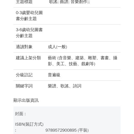
主題標題
歌謠; 曲譜; 音樂創作;;
0-3歲嬰幼兒圖
書分齡主題
3-6歲幼兒圖書
分齡主題
適讀對象
成人(一般)
建議上架分類
藝術 (含音樂、建築、雕塑、書畫、攝
影、美工、技藝、戲劇等)
分級註記
普遍級
關鍵字詞
樂譜、歌謠、詩詞
顯示出版資訊
9789572900895 (平裝)