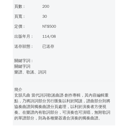
200
30
NT$500
114/08
已送存
關鍵字詞
樂譜、歌謠、詩詞
簡介
玄韻凡曲 當代詩詞歌謠曲譜-創作專輯，其內容編輯重
點，乃將詩詞部分另行匯集以利於閱讀，譜曲部分則將
協奏曲譜與獨奏曲譜分頁處理，以利於演奏者方便視
奏。在樂譜內有歌詞部分，可演奏也可演唱，無附歌詞
的單譜部分，則為各種樂器適合演奏的獨奏曲譜。