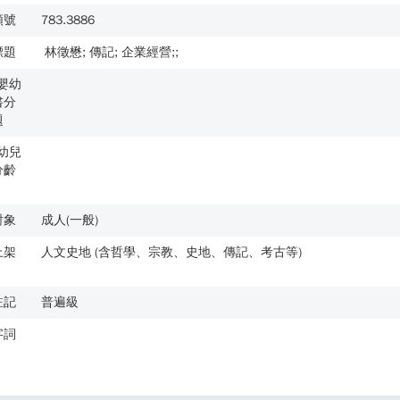
類號
783.3886
標題
林徵懋; 傳記; 企業經營;;
歲嬰幼
書分
題
歲幼兒
分齡
對象
成人(一般)
上架
人文史地 (含哲學、宗教、史地、傳記、考古等)
註記
普遍級
字詞