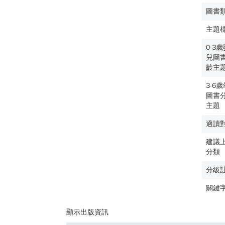
圖書
主題
0-3
兒圖
齡主
3-6
圖書
主題
適讀
建議
分類
分級
關鍵
顯示出版資訊