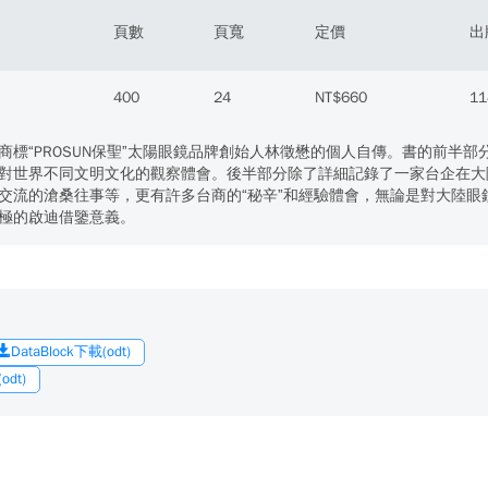
頁數
頁寬
定價
出
400
24
NT$660
11
商標“PROSUN保聖”太陽眼鏡品牌創始人林徵懋的個人自傳。書的前半
對世界不同文明文化的觀察體會。後半部分除了詳細記錄了一家台企在大
交流的滄桑往事等，更有許多台商的“秘辛”和經驗體會，無論是對大陸
極的啟迪借鑒意義。
DataBlock下載(odt)
dt)