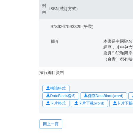
封
ISBN(裝訂方式)
面
9786267593325 (平裝)
簡介
本書是中國馳名
經歷，其中包含
歲月印記和兩岸
（台青）都有積
預行編目資料
機讀格式
DataBlock格式
儲存DataBlock(word)
卡片格式
卡片下載(word)
卡片下載(o
回上一頁