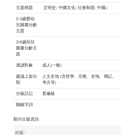
主題標題
文明史; 中國文化; 社會制度; 中國;;
0-3歲嬰幼
兒圖書分齡
主題
3-6歲幼兒
圖書分齡主
題
適讀對象
成人(一般)
建議上架分
人文史地 (含哲學、宗教、史地、傳記、
類
考古等)
分級註記
普遍級
關鍵字詞
顯示出版資訊