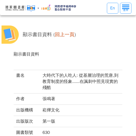
選
En
選單
單
切
換
顯示書目資料 (
回上一頁
)
顯示書目資料
書名
大時代下的人吃人: 從基層治理的荒唐,到
教育制度的怪象......在諷刺中照見現實的
殘酷
作者
張鳴著
出版機構
崧燁文化
出版版次
第一版
圖書類號
630