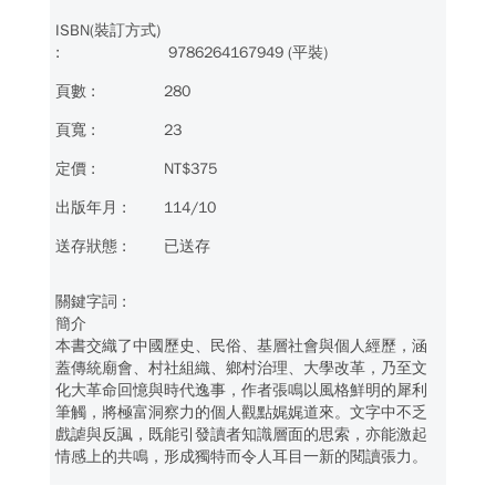
9786264167949 (平裝)
280
23
NT$375
114/10
已送存
簡介
本書交織了中國歷史、民俗、基層社會與個人經歷，涵
蓋傳統廟會、村社組織、鄉村治理、大學改革，乃至文
化大革命回憶與時代逸事，作者張鳴以風格鮮明的犀利
筆觸，將極富洞察力的個人觀點娓娓道來。文字中不乏
戲謔與反諷，既能引發讀者知識層面的思索，亦能激起
情感上的共鳴，形成獨特而令人耳目一新的閱讀張力。