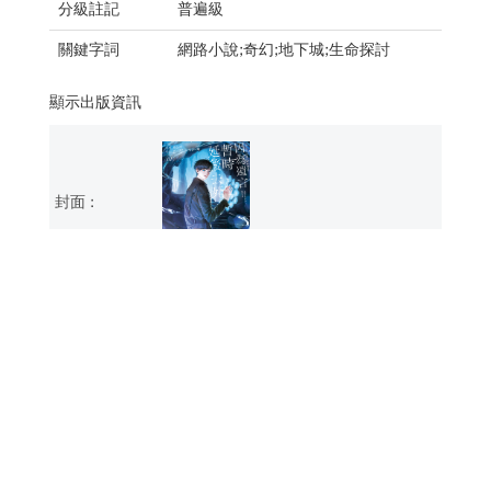
分級註記
普遍級
關鍵字詞
網路小說;奇幻;地下城;生命探討
顯示出版資訊
9786269253920 (第1冊：平裝)
512
21
NT$460
114/12