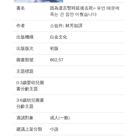
書名
因為遺言暫時延後去死= 유언 때문에
죽는 건 잠깐 미뤘습니다
作者
소림作; 林芳如譯
出版機構
白金文化
出版版次
初版
圖書類號
862.57
主題標題
0-3歲嬰幼兒圖
書分齡主題
3-6歲幼兒圖書
分齡主題
適讀對象
成人(一般)
建議上架分類
小說