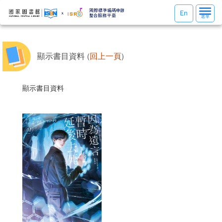
選
En
選單
單
切
換
顯示書目資料 (
回上一頁
)
顯示書目資料