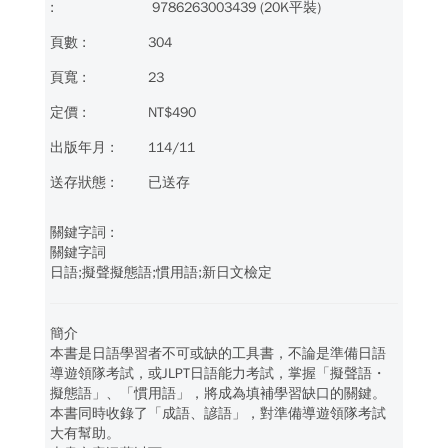
9786263003439 (20K平裝)
304
23
NT$490
114/11
已送存
關鍵字詞
日語;擬聲擬態語;慣用語;新日文檢定
簡介
本書是日語學習者不可或缺的工具書，不論是準備日語
導遊領隊考試，或JLPT日語能力考試，掌握「擬聲語・
擬態語」、「慣用語」，將成為填補學習缺口的關鍵。
本書同時收錄了「成語、諺語」，對準備導遊領隊考試
大有幫助。