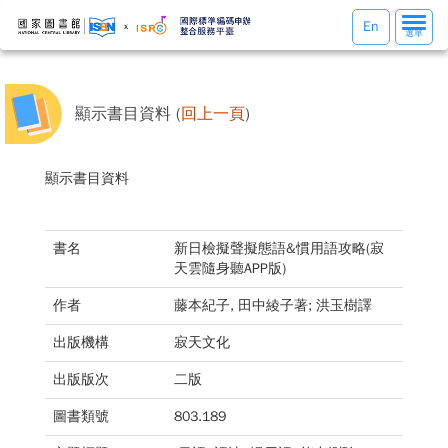
選
En
選單
單
切
換
顯示書目資料 (
回上一頁
)
顯示書目資料
書名
新日檢擬聲擬態語&慣用語攻略(寂
天雲隨身聽APP版)
作者
藤本紀子, 田中綾子著; 洪玉樹譯
出版機構
寂天文化
出版版次
二版
圖書類號
803.189