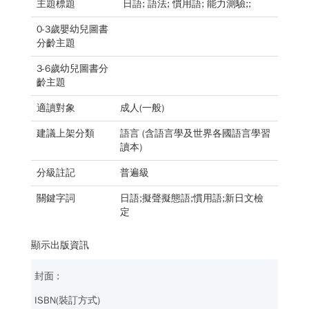
主題標題
日語; 語法; 慣用語; 能力測驗;;
0-3歲嬰幼兒圖書
分齡主題
3-6歲幼兒圖書分
齡主題
適讀對象
成人(一般)
建議上架分類
語言 (含語言學及世界各國語言學習
讀本)
分級註記
普遍級
關鍵字詞
日語;擬聲擬態語;慣用語;新日文檢
定
顯示出版資訊