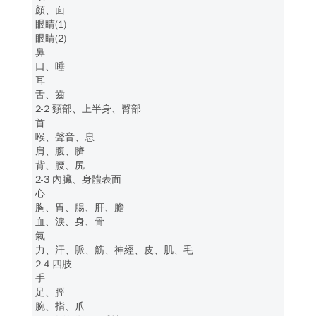
顏、面
眼睛(1)
眼睛(2)
鼻
口、唾
耳
舌、齒
2-2 頸部、上半身、臀部
首
喉、聲音、息
肩、腹、臍
背、腰、尻
2-3 內臟、身體表面
心
胸、胃、腸、肝、膽
血、淚、身、骨
氣
力、汗、脈、筋、神經、皮、肌、毛
2-4 四肢
手
足、脛
腕、指、爪