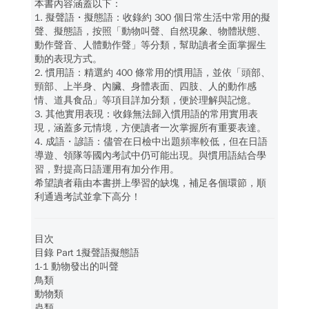
本書內容涵蓋以下：
1. 擬聲語・擬態語：收錄約 300 個日常生活中常用的擬
聲、擬態語，按照「動物叫聲、自然現象、物體狀態、
動作聲音、人體動作聲」等分類，幫助讀者全面掌握生
動的表現方式。
2. 慣用語：精選約 400 條常用的慣用語，並依「頭部、
頸部、上半身、內臟、身體表面、四肢、人的動作感
情、道具食品」等項目詳加分類，便於理解與記憶。
3. 其他實用表現：收錄無法歸入慣用語的常用實用表
現，涵蓋多元情境，方便讀者一次掌握所有重要表達。
4. 成語・諺語：儘管在日檢中出題頻率較低，但在日語
導遊、領隊等國內考試中仍可能出現。與慣用語結合學
習，對提高日語運用有加分作用。
希望讀者藉由本書拼上學習的缺塊，補足各個環節，順
利通過考試並拿下高分！
目次
目錄 Part 1擬聲語擬態語
1-1 動物發出的叫聲
鳥類
動物類
蟲類