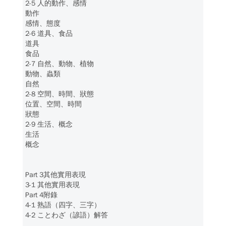
2-5 人的動作、感情
動作
感情、態度
2-6 道具、食品
道具
食品
2-7 自然、動物、植物
動物、蟲類
自然
2-8 空間、時間、狀態
位置、空間、時間
狀態
2-9 生活、概念
生活
概念
Part 3其他實用表現
3-1 其他實用表現
Part 4附錄
4-1 熟語（四字、三字）
4-2 ことわざ（諺語）解答