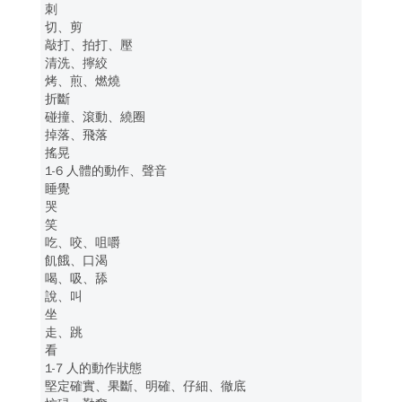
刺
切、剪
敲打、拍打、壓
清洗、擰絞
烤、煎、燃燒
折斷
碰撞、滾動、繞圈
掉落、飛落
搖晃
1-6 人體的動作、聲音
睡覺
哭
笑
吃、咬、咀嚼
飢餓、口渴
喝、吸、舔
說、叫
坐
走、跳
看
1-7 人的動作狀態
堅定確實、果斷、明確、仔細、徹底