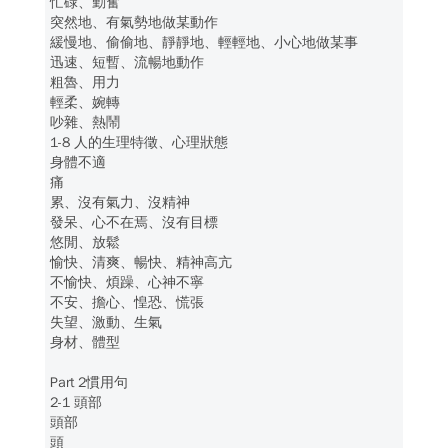
忙碌、勤奮
突然地、有氣勢地做某動作
緩慢地、偷偷地、靜靜地、輕輕地、小心地做某事
迅速、短暫、流暢地動作
粗魯、用力
輕柔、婉轉
吵雜、熱鬧
1-8 人的生理特徵、心理狀態
身體不適
痛
累、沒有氣力、沒精神
發呆、心不在焉、沒有目標
悠閒、放鬆
愉快、清爽、暢快、精神高亢
不愉快、煩躁、心神不寧
不安、擔心、惶恐、慌張
失望、激動、生氣
身材、體型
Part 2慣用句
2-1 頭部
頭部
頭