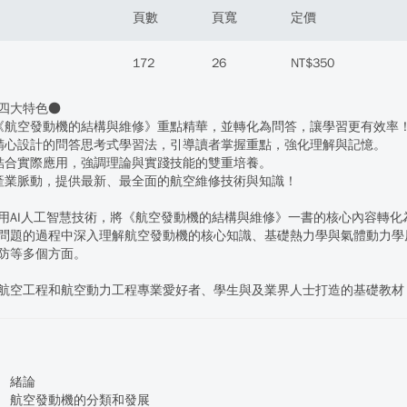
頁數
頁寬
定價
172
26
NT$350
四大特色●
《航空發動機的結構與維修》重點精華，並轉化為問答，讓學習更有效率
精心設計的問答思考式學習法，引導讀者掌握重點，強化理解與記憶。
結合實際應用，強調理論與實踐技能的雙重培養。
產業脈動，提供最新、最全面的航空維修技術與知識！
用AI人工智慧技術，將《航空發動機的結構與維修》一書的核心內容轉
問題的過程中深入理解航空發動機的核心知識、基礎熱力學與氣體動力學
防等多個方面。
航空工程和航空動力工程專業愛好者、學生與及業界人士打造的基礎教材
 緒論
 航空發動機的分類和發展