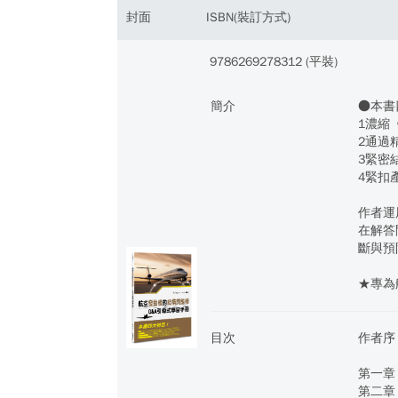
封面
ISBN(裝訂方式)
9786269278312 (平裝)
簡介
●本書
1濃縮
2通過
3緊密
4緊扣
作者運
在解答
斷與預
★專為
目次
作者序
第一章
第二章