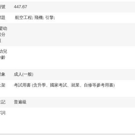
類號
447.67
標題
航空工程; 飛機; 引擎;
歲嬰幼
書分
題
歲幼兒
分齡
對象
成人(一般)
上架
考試用書 (含升學、國家考試、就業、自修等參考用書)
註記
普遍級
字詞