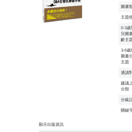
圖書
主題
0-3
兒圖
齡主
3-6
圖書
主題
適讀
建議
分類
分級
關鍵
顯示出版資訊