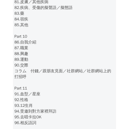
81.皮膚／其他疾病
82.疾病、受傷的擬聲語／擬態語
83.藥
84.宿疾
85.其他
Part 10
86.自我介紹
87.職業
88.興趣
89.運動
90.交際
コラム 付錢／跟朋友見面／社群網站／社群網站上的
打招呼
Part 11
91.血型／星座
92.性格
93.12生肖
94.受邀到對方家裡拜訪
95.去唱卡拉OK
96.相反語詞