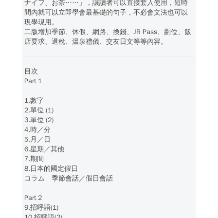
ナイフ、お茶……」，讓讀者可以直接套入使用，短時
間內就可以立即學會最基礎的句子，不必會文法也可以
現學現用。
二版增加季節、休假、網路、換錢、JR Pass、劃位、飯
店要求、退稅、溫泉禮儀、交友日文等等內容。
目次
Part 1
1.數字
2.單位 (1)
3.單位 (2)
4.時／分
5.月／日
6.星期／其他
7.期間
8.日本的國定假日
コラム 季節會話／假日會話
Part 2
9.招呼語(1)
10.招呼語(2)