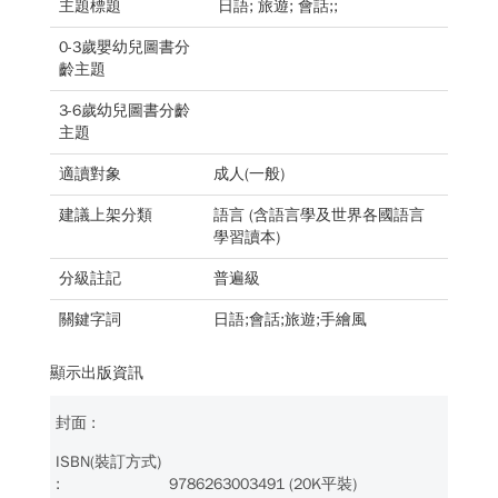
主題標題
日語; 旅遊; 會話;;
0-3歲嬰幼兒圖書分
齡主題
3-6歲幼兒圖書分齡
主題
適讀對象
成人(一般)
建議上架分類
語言 (含語言學及世界各國語言
學習讀本)
分級註記
普遍級
關鍵字詞
日語;會話;旅遊;手繪風
顯示出版資訊
9786263003491 (20K平裝)