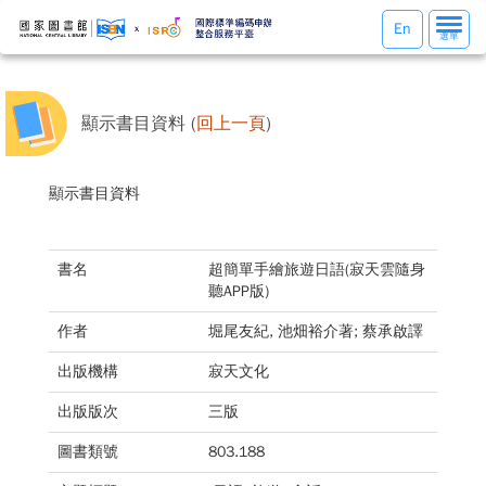
選
En
選單
單
切
換
顯示書目資料 (
回上一頁
)
顯示書目資料
書名
超簡單手繪旅遊日語(寂天雲隨身
聽APP版)
作者
堀尾友紀, 池畑裕介著; 蔡承啟譯
出版機構
寂天文化
出版版次
三版
圖書類號
803.188