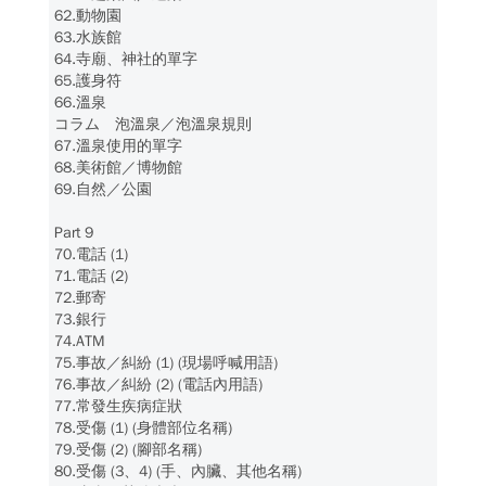
62.動物園
63.水族館
64.寺廟、神社的單字
65.護身符
66.溫泉
コラム 泡溫泉／泡溫泉規則
67.溫泉使用的單字
68.美術館／博物館
69.自然／公園
Part 9
70.電話 (1)
71.電話 (2)
72.郵寄
73.銀行
74.ATM
75.事故／糾紛 (1) (現場呼喊用語)
76.事故／糾紛 (2) (電話內用語)
77.常發生疾病症狀
78.受傷 (1) (身體部位名稱)
79.受傷 (2) (腳部名稱)
80.受傷 (3、4) (手、內臟、其他名稱)