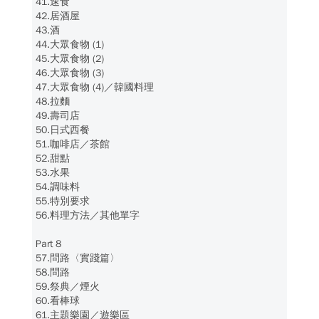
41.速食
42.居酒屋
43.酒
44.大眾食物 (1)
45.大眾食物 (2)
46.大眾食物 (3)
47.大眾食物 (4)／韓國料理
48.拉麵
49.壽司店
50.日式西餐
51.咖啡店／茶館
52.甜點
53.水果
54.調味料
55.特別要求
56.料理方法／其他單字
Part 8
57.問路〈實踐篇〉
58.問路
59.祭典／煙火
60.看棒球
61.主題樂園／遊樂區