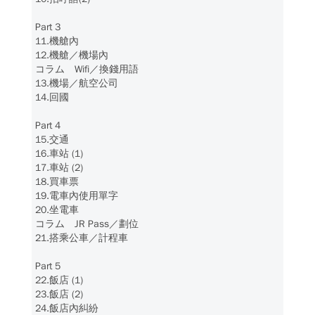
Part 3
11.機艙內
12.機艙／機場內
コラム Wifi／換錢用語
13.機場／航空公司
14.回國
Part 4
15.交通
16.車站 (1)
17.車站 (2)
18.買車票
19.電車內使用單字
20.坐電車
コラム JR Pass／劃位
21.搭乘公車／計程車
Part 5
22.飯店 (1)
23.飯店 (2)
24.飯店內糾紛