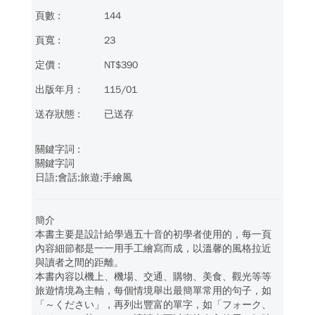
144
23
NT$390
115/01
已送存
關鍵字詞
日語;會話;旅遊;手繪風
簡介
本書主要是設計給學過五十音的初學者使用的，每一頁
內容細節都是一一用手工繪寫而成，以溫馨的風格拉近
與讀者之間的距離。
本書內容以機上、機場、交通、購物、美食、觀光等等
旅遊情境為主軸，每個情境舉出最簡單常用的句子，如
「～ください」，再列出豐富的單字，如「フォーク、