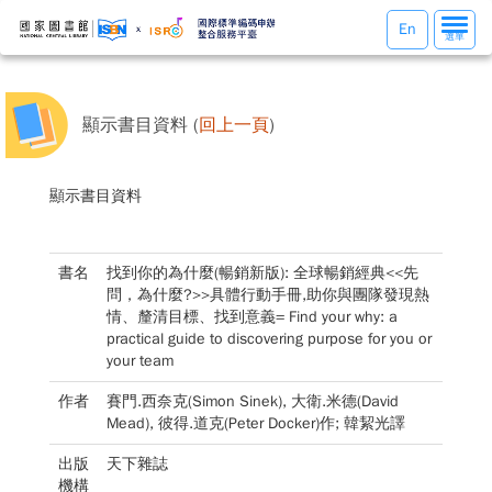
選
En
選單
單
切
換
顯示書目資料 (
回上一頁
)
顯示書目資料
書名
找到你的為什麼(暢銷新版): 全球暢銷經典<<先
問，為什麼?>>具體行動手冊,助你與團隊發現熱
情、釐清目標、找到意義= Find your why: a
practical guide to discovering purpose for you or
your team
作者
賽門.西奈克(Simon Sinek), 大衛.米德(David
Mead), 彼得.道克(Peter Docker)作; 韓絜光譯
出版
天下雜誌
機構