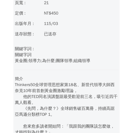
21
NT$450
115/03
已送存
關鍵字詞
黃金圈;領導力;為什麼;團隊領導;組織領導
簡介
Thinkers50全球管理思想家第18名、新世代領導大師西
奈克10年前首創黃金圈激勵理論，
他的TED同名演講盤踞最受歡迎前三名，吸引近四千
萬人觀看。
《先問，為什麼？》全球銷售破百萬冊，持續高踞
亞馬遜分類榜TOP 1。
愈來愈多讀者開始問：「我跟我的團隊該怎麼做，
才能找到為什麼？」