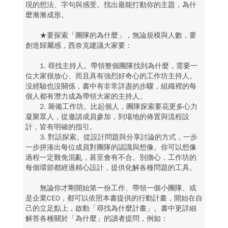
現的想法、字句與感受。找出最能打動你的主題，為什
麼漸漸成形。
★要探索「團隊的為什麼」，無論規模與人數，要
創造歸屬感，西奈克建議大家要：
1. 尋找主持人。帶領整個團隊找到為什麼，需要一
位大家很放心、而且具有強烈好奇心的工作坊主持人。
沒經驗也沒關係，書中有非常詳盡的步驟，組織裡的每
個人都有潛力成為帶領大家的主持人。
2. 籌備工作坊。比起個人，團隊探索要花更多心力
凝聚眾人，從邀請成員參加，到場地的佈置與流程設
計，皆有明確的指引。
3. 對話探索。從設計問題與分享討論的方式，一步
一步拼湊出每位成員對團隊的認識與想像。你可以想像
過程一定難免混亂，甚至會有不合。別擔心，工作坊的
每個環節都經過精心設計，提供化解各種問題的工具。
無論你才剛開始第一份工作、帶領一個小團隊、或
是企業CEO，都可以依照本書提供的行動計畫，開始在自
己的立足點上，啟動「尋找為什麼計畫」。書中更詳細
解答各種關於「為什麼」的讀者提問，例如：