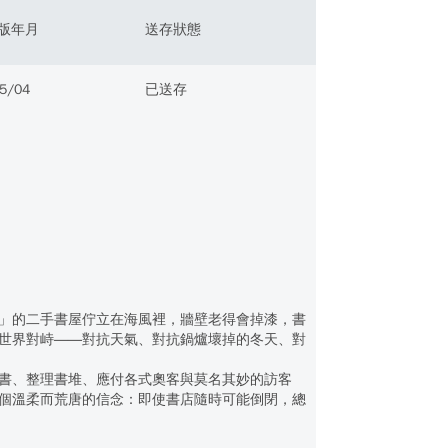
版年月
送存狀態
5/04
已送存
」的二手書屋佇立在海風裡，牆壁老得會掉漆，書
世界對峙――對抗天氣、對抗鍋爐壞掉的冬天、對
書、整理書堆、應付各式奧客與莫名其妙的訪客
個溫柔而荒唐的信念：即使書店隨時可能倒閉，總