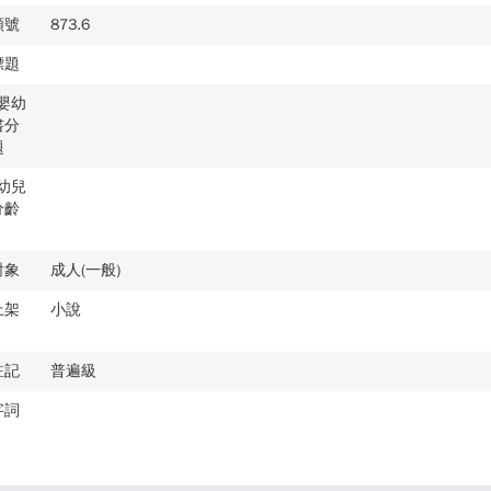
類號
873.6
標題
歲嬰幼
書分
題
歲幼兒
分齡
對象
成人(一般)
上架
小說
註記
普遍級
字詞