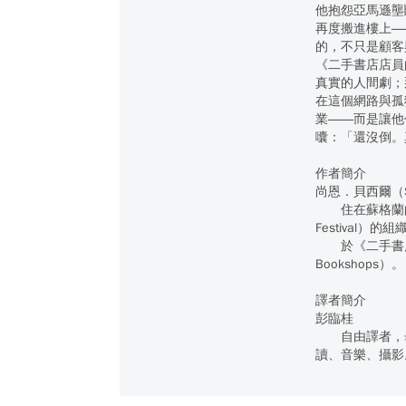
他抱怨亞馬遜壟
再度搬進樓上―
的，不只是顧客
《二手書店店員
真實的人間劇；
在這個網路與孤
業――而是讓他
囔：「還沒倒。
作者簡介
尚恩．貝西爾（Sha
住在蘇格蘭的威格
Festival）的
於《二手書店店員日
Bookshops）。
譯者簡介
彭臨桂
自由譯者，畢
讀、音樂、攝影