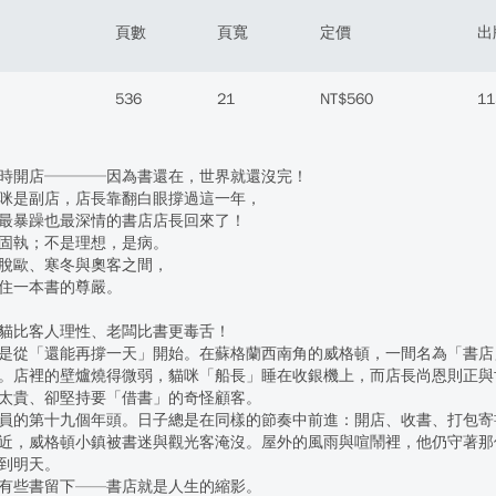
頁數
頁寬
定價
出
536
21
NT$560
11
時開店────因為書還在，世界就還沒完！
咪是副店，店長靠翻白眼撐過這一年，
最暴躁也最深情的書店店長回來了！
固執；不是理想，是病。
脫歐、寒冬與奧客之間，
住一本書的尊嚴。
貓比客人理性、老闆比書更毒舌！
是從「還能再撐一天」開始。在蘇格蘭西南角的威格頓，一間名為「書店
。店裡的壁爐燒得微弱，貓咪「船長」睡在收銀機上，而店長尚恩則正與
太貴、卻堅持要「借書」的奇怪顧客。
員的第十九個年頭。日子總是在同樣的節奏中前進：開店、收書、打包寄
近，威格頓小鎮被書迷與觀光客淹沒。屋外的風雨與喧鬧裡，他仍守著那
到明天。
有些書留下——書店就是人生的縮影。