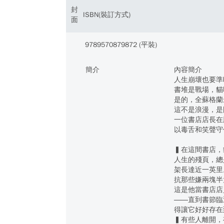
封
ISBN(裝訂方式)
面
9789570879872 (平裝)
簡介
內容簡介
人生崩壞也要準
書堆是戰場，貓
是的，全蘇格蘭
這不是浪漫，是
一位書店店長在
以毒舌和笑聲守
▍在這間書店，
人生的殘頁，總
架長達近一英里
抗那些嫌兩塊半
這是他當書店店
――直到書節臨
得讓它好好存在
▍有些人離開，