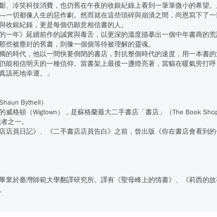
斷、冷笑科技消費，也仍舊在午夜的收銀紀錄上看到一筆筆微小的希望。
―一切都像人生的惡作劇。然而就在這些瑣碎與崩潰之間，尚恩寫下了一
與收銀紀錄，更是每個仍願意相信書的人。
的一年》延續前作的誠實與毒舌，以更深的溫度描摹出一個中年書商的荒
那些被塵封的舊書，則像一個個等待被理解的靈魂。
獨的時代，他以一間快要倒閉的書店，對抗整個時代的速度，用一本書的
仍能相信明天的一種信仰。當書架上最後一盞燈亮著，當貓在暖氣旁打呼
真該死地幸運。」
un Bythell）
頓（Wigtown），是蘇格蘭最大二手書店「書店」（The Book Shop
組織者之一。
記》、《二手書店店員告白》之前，曾出版《你在書店會看到的七種人》（Seven K
業於臺灣師範大學翻譯研究所。譯有《聖母峰上的情書》、《莉西的故
。