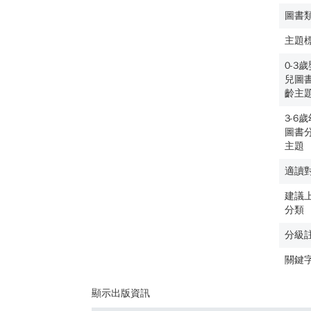
圖書
主題
0-3
兒圖
齡主
3-6
圖書
主題
適讀
建議
分類
分級
關鍵
顯示出版資訊