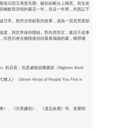
朋友出院又再度失聯、貓在結帳台上睡死、前女友
部幽默而深情的書店一年，在這一年裡，尚恩記下
誕日常。那些古怪顧客的故事，成為一頁頁荒唐卻
溫度，與世界保持聯絡。對尚恩而言，書店不是事
，尚恩仍會在櫃檯後抬頭看看滿牆的書，嘴裡嘟
）的店長，也是威格頓圖書節（Wigtown Book
inds of People You Find in
事》、《完美嫌犯》、《遺忘效應》等。喜愛閱