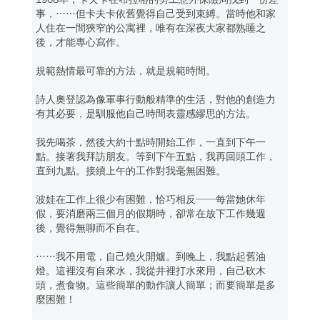
事，……但卡夫卡依舊覺得自己受到束縛。當時他和家
人住在一間狹窄的公寓裡，唯有在深夜大家都熟睡之
後，才能專心寫作。
規範熱情最可靠的方法，就是規範時間。
詩人奧登認為像軍事行動般精準的生活，對他的創造力
有其必要，是馴服他自己時間表靈感繆思的方法。
我先喝茶，然後大約十點時開始工作，一直到下午一
點。接著我拜訪朋友。等到下午五點，我再回頭工作，
直到九點。接續上午的工作對我毫無困難。
波娃在工作上很少有困難，恰巧相反──每當她休年
假，要消磨兩三個月的假期時，卻常在放下工作幾週
後，覺得無聊而不自在。
……我不用電，自己燒火開爐。到晚上，我點起舊油
燈。這裡沒有自來水，我從井裡打水來用，自己砍木
頭，煮食物。這些簡單的動作讓人簡單；而要簡單是多
麼困難！