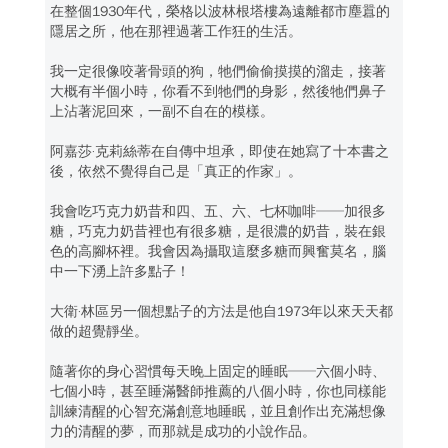
在整個1930年代，榮格以波林根塔樓為遠離都市塵囂的
隱居之所，他在那裡過著工作狂的生活。
我一定很像咬著骨頭的狗，牠們偷偷摸摸的溜走，接著
大概有半個小時，你看不到牠們的身影，然後牠們鼻子
上沾著泥回來，一副不自在的模樣。
阿嘉莎‧克莉絲蒂在自傳中坦承，即使在她寫了十本書之
後，依然不覺得自己是「真正的作家」。
我會吃巧克力奶昔和四、五、六、七杯咖啡──加很多
糖，巧克力奶昔裡也有很多糖，是很濃的奶昔，裝在銀
色的高腳杯裡。我會因為攝取這麼多糖而興奮莫名，腦
中一下湧上許多點子！
大衛‧林區另一個想點子的方法是他自1973年以來天天都
做的超覺靜坐。
隨著你的身心習慣每天晚上固定的睡眠──六個小時、
七個小時，甚至睡滿醫師推薦的八個小時，你也同樣能
訓練清醒的心智充滿創意地睡眠，並且創作出充滿想像
力的清醒的夢，而那就是成功的小說作品。