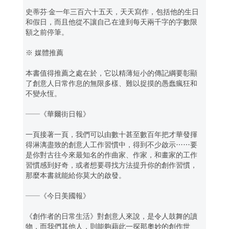
史蒂芬‧金一年三百六十五天，天天寫作，包括他的生日
和假日，而且他從不讓自己在達到每天兩千字的字數限
額之前停筆。
※ 媒體推薦
本書值得推薦之處在於，它以精薄短小的傳記綱要彰顯
了創意人日常作息的無限多樣、難以捉摸的愚蠢瘋狂和
不變永恆。
──《華爾街日報》
一頁接著一頁，我們可以由數十甚至數百年把才華發揮
得淋漓盡致的創意人工作習慣中，得到不少啟示……要
是你對古往今來最知名的作曲家、作家，和畫家的工作
習慣感到好奇，或者想要尋找方法提升你的創作習慣，
那麼本書就能給你莫大的啟發。
──《今日美國報》
《創作者的日常生活》對創意人來說，是令人鼓舞的讀
物，而我們其他人，則能夠藉此一探那奧妙的創作世