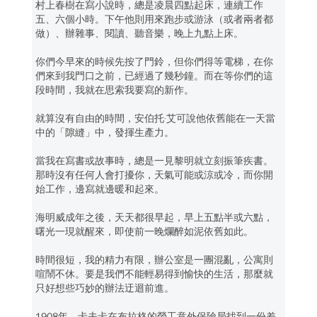
村上春樹在寫小說時，總是凌晨四點起床，連續工作
五、六個小時。下午他則用來跑步或游泳（或者兩者都
做）、辦雜事、閱讀、聽音樂，晚上九點上床。
你們今早來的時候先按了門鈴，但你們得等電梯，在你
們來到我門口之前，已經過了幾秒鐘。而在等你們的這
段時間，我就在思索我要寫的新作。
就算沒有自由的時間，安伯托‧艾可說他依舊能在一天當
中的「隙縫」中，發揮生產力。
當我在寫書或故事時，總是一見黎明就立刻振筆疾書。
那時沒有任何人會打擾你，天氣可能或涼或冷，而你開
始工作，邊寫就邊暖和起來。
海明威成年之後，天天都很早起，早上五點半或六點，
曙光一現就醒來，即使前一晚爛醉如泥依舊如此。
時間很短，我的精力有限，辦公室是一團混亂，公寓則
喧鬧不休。要是我們不能輕易得到愉快的生活，那麼就
只好想些巧妙的辦法迂迴前進。
1908年，卡夫卡在布拉格的勞工意外保險局找到一份差