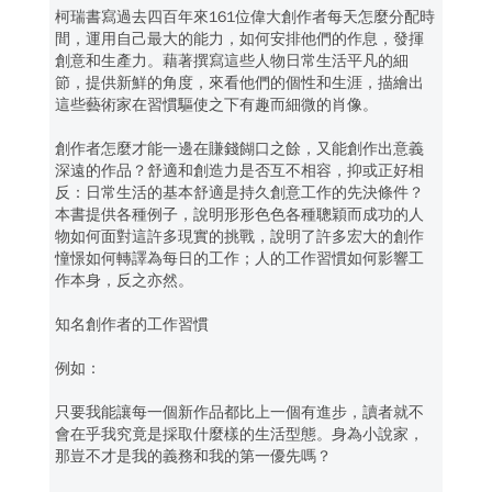
柯瑞書寫過去四百年來161位偉大創作者每天怎麼分配時
間，運用自己最大的能力，如何安排他們的作息，發揮
創意和生產力。藉著撰寫這些人物日常生活平凡的細
節，提供新鮮的角度，來看他們的個性和生涯，描繪出
這些藝術家在習慣驅使之下有趣而細微的肖像。
創作者怎麼才能一邊在賺錢餬口之餘，又能創作出意義
深遠的作品？舒適和創造力是否互不相容，抑或正好相
反：日常生活的基本舒適是持久創意工作的先決條件？
本書提供各種例子，說明形形色色各種聰穎而成功的人
物如何面對這許多現實的挑戰，說明了許多宏大的創作
憧憬如何轉譯為每日的工作；人的工作習慣如何影響工
作本身，反之亦然。
知名創作者的工作習慣
例如：
只要我能讓每一個新作品都比上一個有進步，讀者就不
會在乎我究竟是採取什麼樣的生活型態。身為小說家，
那豈不才是我的義務和我的第一優先嗎？