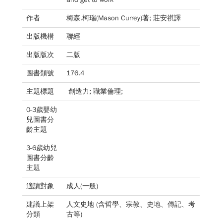
作者
梅森.柯瑞(Mason Currey)著; 莊安祺譯
出版機構
聯經
出版版次
二版
圖書類號
176.4
主題標題
創造力; 職業倫理;
0-3歲嬰幼
兒圖書分
齡主題
3-6歲幼兒
圖書分齡
主題
適讀對象
成人(一般)
建議上架
人文史地 (含哲學、宗教、史地、傳記、考
分類
古等)