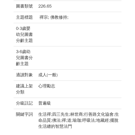
圖書類號
226.65
主題標題
禪宗; 佛教修持;
0-3歲嬰
幼兒圖書
分齡主題
3-6歲幼
兒圖書分
齡主題
適讀對象
成人(一般)
建議上架
心理勵志
分類
分級註記
普遍級
關鍵字詞
生活禪;四三先生;林世商;行善路文化協會;生
命品質;佛法;禪;道;瑜珈;呼吸法;地藏經;擺脫
生活纏的智慧法門