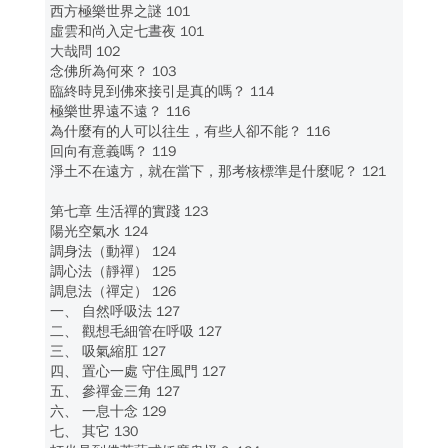
西方極樂世界之謎 101
虛雲和尚入定七晝夜 101
大哉問 102
念佛所為何來？ 103
臨終時見到佛來接引是真的嗎？ 114
極樂世界遠不遠？ 116
為什麼有的人可以往生，有些人卻不能？ 116
回向有意義嗎？ 119
淨土不在遠方，就在當下，那考核標準是什麼呢？ 121
第七章 生活禪的實踐 123
陽光空氣水 124
調身法（動禪） 124
調心法（靜禪） 125
調息法（禪定） 126
一、 自然呼吸法 127
二、 觀想毛細管在呼吸 127
三、 吸氣縮肛 127
四、 置心一處 守住風門 127
五、 參禪金三角 127
六、 一息十念 129
七、 其它 130