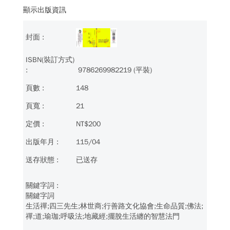
顯示出版資訊
9786269982219 (平裝)
148
21
NT$200
115/04
已送存
關鍵字詞
生活禪;四三先生;林世商;行善路文化協會;生命品質;佛法;
禪;道;瑜珈;呼吸法;地藏經;擺脫生活纏的智慧法門