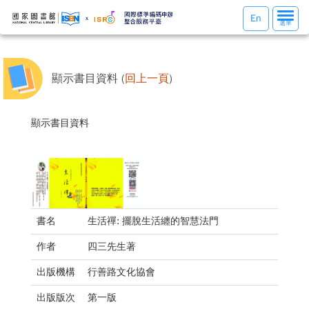
選
En
選單
單
切
換
顯示書目資料 (
回上一頁
)
顯示書目資料
書名
生活禪: 擺脫生活纏的智慧法門
作者
四三先生著
出版機構
行善路文化協會
出版版次
第一版