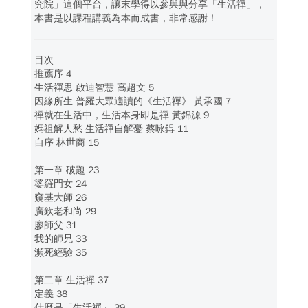
究院」這個平台，讓末學得以參與與分享「生活禪」，
本書是以課程講義為本而成書，非常感謝！
目次
推薦序 4
生活禪思 啟迪智慧 高超文 5
因緣所生 普羅大眾適讀的《生活禪》 黃承國 7
禪就在生活中，生活本身即是禪 黃錦源 9
媽祖解人愁 生活禪自解憂 蔡咏鍀 11
自序 林世商 15
第一章 破題 23
婆羅門女 24
窺基大師 26
廣欽老和尚 29
廖師父 31
我的師兄 33
瀕死經驗 35
第二章 生活禪 37
定義 38
什麼是「生活禪」 39