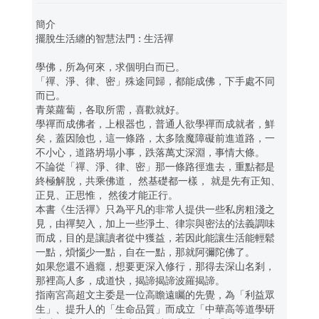
簡介
擺脫生活纏的智慧法門 : 生活禪
學佛，所為何來，求個明白而已。
「禪、淨、律、密」殊途同歸，都能成佛，下手處不同
而已。
青菜蘿蔔，各取所需，喜歡就好。
學禪而成佛者，上根器也，普通人欲學禪而成就者，鮮
矣，蓋因險也，這一條路，太多陰魔障礙前進道路，一
不小心，道路坍塌小事，跌落萬丈深淵，事情大條。
不論從「禪、淨、律、密」那一條路徑進去，重點都是
終極解脫，共乘佛道， 然基礎都一樣， 就是先有正知、
正見、正思惟， 然後才能正行。
本書《生活禪》只為平凡的非常人提供一些私房粗淺之
見，由禪契入，加上一些淨土、律宗與密法的法義調味
而成，目的是讓讀者從中獲益，若因此能讓生活能輕鬆
一點，煩惱少一點，自在一點，那就阿彌陀佛了。
如果您還不過癮，想要更深入修行，那得去深山名剎，
那裡高人多，成道快，揭諦揭諦波羅揭諦。
指南宮高超文主委是一位高瞻遠矚的先覺，為「利益眾
生」、提升人的「生命品質」而成立「中華高等道學研