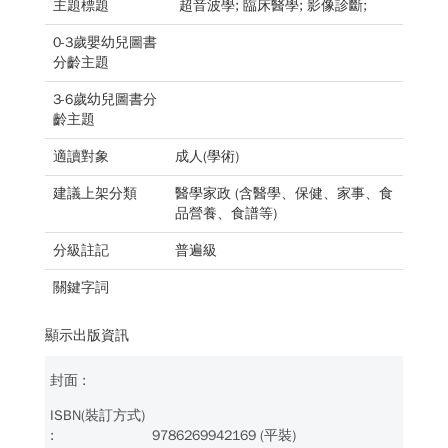
主題標題
超音波學; 臨床醫學; 影像診斷;
0-3歲嬰幼兒圖書
分齡主題
3-6歲幼兒圖書分
齡主題
適讀對象
成人(學術)
建議上架分類
醫學家政 (含醫學、保健、家事、食
品營養、食譜等)
分級註記
普遍級
關鍵字詞
顯示出版資訊
9786269942169 (平裝)