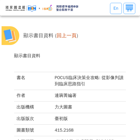
選
En
選單
單
切
換
顯示書目資料 (
回上一頁
)
顯示書目資料
書名
POCUS臨床決策全攻略: 從影像判讀
到臨床思路指引
作者
連琬菁編著
出版機構
力大圖書
出版版次
臺初版
圖書類號
415.2168