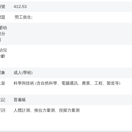
類號
412.53
標題
勞工衛生;
歲嬰幼
書分
題
歲幼兒
分齡
對象
成人(學術)
上架
科學與技術 (含自然科學、電腦通訊、農業、工程、製造等)
註記
普遍級
字詞
人體計測、推拉力量測、捏握力量測