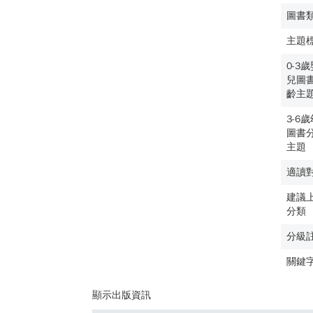
圖書
主題
0-3
兒圖
齡主
3-6
圖書
主題
適讀
建議
分類
分級
關鍵
顯示出版資訊