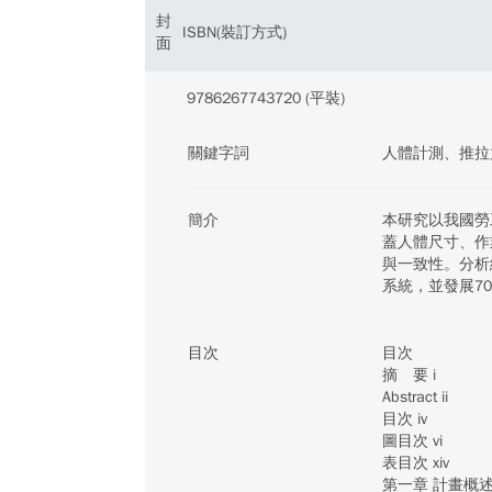
封
ISBN(裝訂方式)
面
9786267743720 (平裝)
關鍵字詞
人體計測、推拉
簡介
本研究以我國勞
蓋人體尺寸、作
與一致性。分析
系統，並發展7
目次
目次
摘 要 i
Abstract ii
目次 iv
圖目次 vi
表目次 xiv
第一章 計畫概述