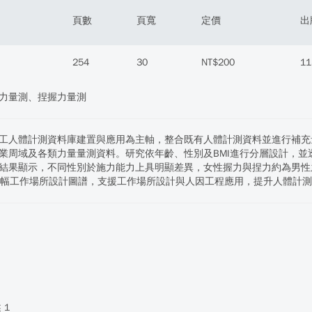
頁數
頁寬
定價
出
254
30
NT$200
11
力量測、捏握力量測
工人體計測資料庫建置與應用為主軸，整合既有人體計測資料並進行補充量測
業周域及各類力量量測資料。研究依年齡、性別及BMI進行分層設計，
結果顯示，不同性別於施力能力上具明顯差異，女性握力與捏力約為男性之
0幅工作場所設計圖譜，支援工作場所設計與人因工程應用，提升人體計
 1