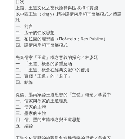
目次
上篇、王道文化之當代詮釋與區域和平實踐
以中西王道（kingly）精神建構兩岸和平發展模式／黎建
球
一、前言
二、孟子的仁政思想
三、柏拉圖的理想國（Πολιτεία；Res Publica）
四、建構兩岸和平發展模式
先秦儒家「王道」概念意義的探究／林彥廷
一、「王道」概念的多重意涵
二、「王道」概念在經典文獻中的使用
三、實踐「王道」的「君子」
四、結論
從儒、墨兩家論王道思想的「主體」概念／李賢中
一、儒家與墨家的王道理想
二、儒家的主體
三、墨家的主體
四、儒、墨的主體概念與王道思想
五、結論
王道文化實踐的挑戰與創造性策略的思考／吳進安