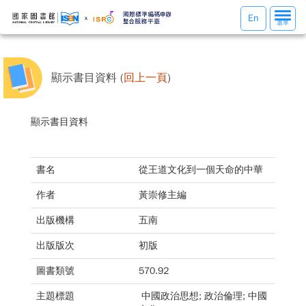
選
En
選單
單
切
換
顯示書目資料 (
回上一頁
)
顯示書目資料
書名
從王道文化到一個天命的中華
作者
黃崇修主編
出版機構
五南
出版版次
初版
圖書類號
570.92
主題標題
中國政治思想; 政治倫理; 中國