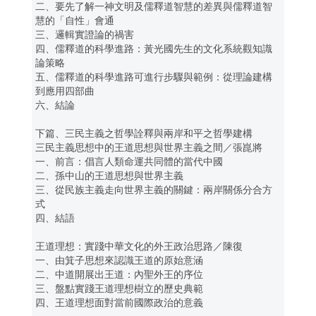
二、要先了解一神文明及儒釋道智慧的差異與儒釋道智
慧的「自性」會通
三、邏輯實證論的禍害
四、儒釋道的科學進路：黃光國先生的文化系統觀知識
論策略
五、儒釋道的科學進路可進行步驟與範例：從理論建構
到應用四部曲
六、結論
下篇、三民主義之哲學詮釋與兩岸和平之哲學建構
三民主義思想中的王道思想與世界主義之間／張崑將
一、前言：倡言人類命運共同體的當代中國
二、孫中山的王道思想與世界主義
三、從民族主義走向世界主義的關鍵：兩岸關係分合方
式
四、結語
王道理想：實踐中華文化的外王政治思路／陳復
一、由箕子思想來認識王道的原始意涵
二、中道開展出王道：內聖外王的序位
三、盤點實踐王道理想樹立的歷史典範
四、王道理想面對當前國際政治的意義