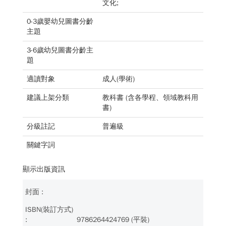
文化;
0-3歲嬰幼兒圖書分齡
主題
3-6歲幼兒圖書分齡主
題
適讀對象
成人(學術)
建議上架分類
教科書 (含各學程、領域教科用
書)
分級註記
普遍級
關鍵字詞
顯示出版資訊
9786264424769 (平裝)