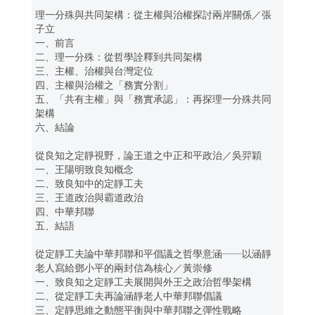
理一分殊與共同架構：從主權與治權探討兩岸關係／張
子立
一、前言
二、理一分殊：從哲學詮釋到共同架構
三、主權、治權與台灣定位
四、主權與治權之「務實分割」
五、「共有主權」與「務實承認」：再探理一分殊共同
架構
六、結論
從良知之定靜視野，論王道之中正和平政治／吳羿穎
一、王陽明致良知概念
二、致良知中的定靜工夫
三、王道政治與霸道政治
四、中華邦聯
五、結語
從定靜工夫論中華邦聯和平倡議之哲學意涵──以涵靜
老人寫給鄧小平的兩封信為核心／黃崇修
一、致良知之定靜工夫展開與外王之政治哲學架構
二、從定靜工夫再論涵靜老人中華邦聯倡議
三、定靜思維之動態平衡與中華邦聯之彈性戰略