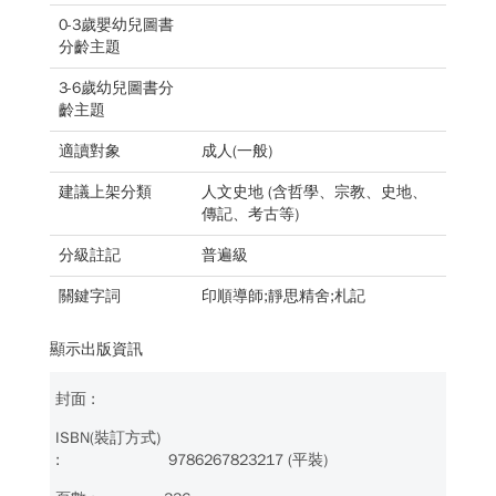
0-3歲嬰幼兒圖書
分齡主題
3-6歲幼兒圖書分
齡主題
適讀對象
成人(一般)
建議上架分類
人文史地 (含哲學、宗教、史地、
傳記、考古等)
分級註記
普遍級
關鍵字詞
印順導師;靜思精舍;札記
顯示出版資訊
9786267823217 (平裝)