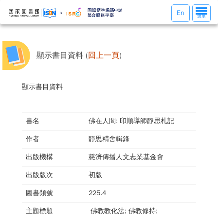
選
En
選單
單
切
換
顯示書目資料 (
回上一頁
)
顯示書目資料
書名
佛在人間: 印順導師靜思札記
作者
靜思精舍輯錄
出版機構
慈濟傳播人文志業基金會
出版版次
初版
圖書類號
225.4
主題標題
佛教教化法; 佛教修持;