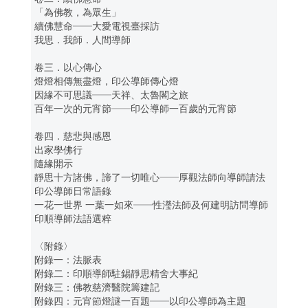
「為佛教，為眾生」
續佛慧命──大愛電視臺採訪
我思．我師．人間導師
卷三．以心傳心
燈燈相傳無盡燈，印公導師傳心燈
因緣不可思議──天祥、太魯閣之旅
百年一次的元宵節──印公導師一百歲的元宵節
卷四．慈悲與感恩
出家學佛行
隨緣開示
靜思十方諸佛，諦了一切唯心──厚觀法師向導師請法
印公導師日常語錄
一花一世界 一葉一如來──性瀅法師及何建明訪問導師
印順導師法語選粹
〈附錄〉
附錄一：法脈表
附錄二：印順導師駐錫靜思精舍大事紀
附錄三：佛教慈濟醫院籌建記
附錄四：元宵節燈謎一百題──以印公導師為主題