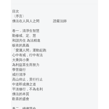
目次
〈序言〉
佛法在人與人之間 證嚴法師
卷一．清淨生智慧
勤修戒、定、慧
和諧共住 為法精進
皈依的真義
「愛灑人間」運動起跑
心中有戒，行中有法
大乘與小乘
為利益眾生而努力
學菩薩行
戒行清淨
高山仰止，景行行止
中道即成佛之道
平淡修行，不為名利
佛法的本質
歡喜的盛會
卷二．續佛慧命