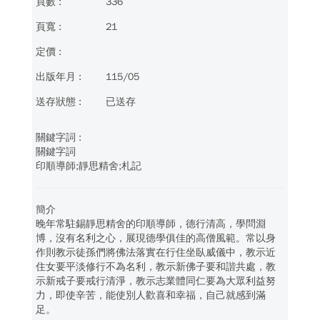
336
21
115/05
已送存
關鍵字詞
印順導師;靜思精舍;札記
簡介
晚年常駐錫靜思精舍的印順導師，德行清高，學問淵
博，沒有名利之心，展現德學俱佳的高僧風範。常以身
作則教示徒孫們將佛法落實在行住坐臥威儀中，教示近
住女要平淡修行不為名利，教示新佛子要和諧共處，教
示新戒子要戒行清淨，教示志業體同仁要為大眾利益努
力，即使辛苦，能使別人歡喜和幸福，自己就感到滿
足。