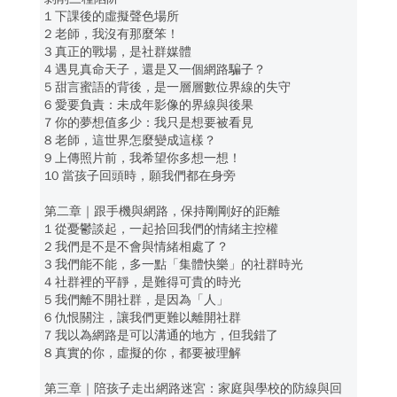
1 下課後的虛擬聲色場所
2 老師，我沒有那麼笨！
3 真正的戰場，是社群媒體
4 遇見真命天子，還是又一個網路騙子？
5 甜言蜜語的背後，是一層層數位界線的失守
6 愛要負責：未成年影像的界線與後果
7 你的夢想值多少：我只是想要被看見
8 老師，這世界怎麼變成這樣？
9 上傳照片前，我希望你多想一想！
10 當孩子回頭時，願我們都在身旁
第二章｜跟手機與網路，保持剛剛好的距離
1 從憂鬱談起，一起拾回我們的情緒主控權
2 我們是不是不會與情緒相處了？
3 我們能不能，多一點「集體快樂」的社群時光
4 社群裡的平靜，是難得可貴的時光
5 我們離不開社群，是因為「人」
6 仇恨關注，讓我們更難以離開社群
7 我以為網路是可以溝通的地方，但我錯了
8 真實的你，虛擬的你，都要被理解
第三章｜陪孩子走出網路迷宮：家庭與學校的防線與回