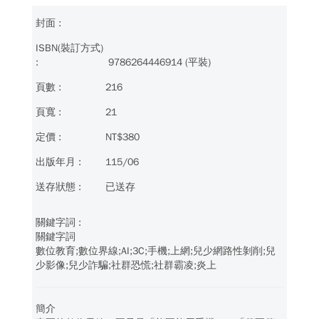
9786264446914 (平裝)
216
21
NT$380
115/06
已送存
關鍵字詞
數位教育;數位界線;AI;3C;手機;上網;兒少網路性剝削;兒
少影像;兒少詐騙;社群恐慌;社群霸凌;炎上
簡介