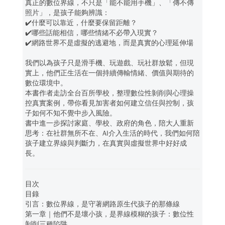
真正的數位界線，不只是「能不能用手機」、「傳不傳
照片」，是孩子能夠辨識：
✔️什麼可以靠近，什麼要保留距離？
✔️哪些話能相信，哪些情緒不必帶入現實？
✔️網路世界不是虛擬的逃避地，而是真實的心理延伸場
我們以為孩子只是滑手機、玩遊戲、玩社群放鬆，但現
實上，他們正生活在一個持續傳輸情緒、價值與期待的
數位環境中。
本書作者走訪全台百所學校，整理數位性剝削與心理操
控真實案例，帶你看見加害者如何建立信任與控制，孩
子如何不知不覺中步入風險。
書中進一步探討家庭、學校、政府的角色，陪大人重新
思考：在社群無所不在、AI介入生活的時代，我們如何陪
孩子建立界線與判斷力，在真實與虛擬世界中好好成
長。
目次
目錄
引言：數位界線，是守著網路原生代孩子的那條線
第一章｜他們不是壞小孩，是界線模糊的孩子：數位性
剝削三種陷阱