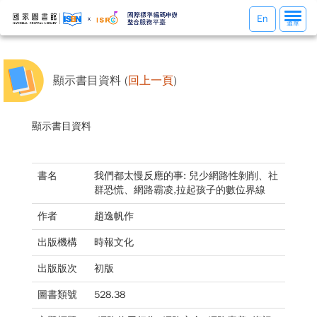
選
En
選單
單
切
換
顯示書目資料 (
回上一頁
)
顯示書目資料
書名
我們都太慢反應的事: 兒少網路性剝削、社
群恐慌、網路霸凌,拉起孩子的數位界線
作者
趙逸帆作
出版機構
時報文化
出版版次
初版
圖書類號
528.38