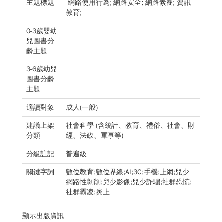
主題標題
網路使用行為; 網路安全; 網路素養; 資訊
教育;
0-3歲嬰幼
兒圖書分
齡主題
3-6歲幼兒
圖書分齡
主題
適讀對象
成人(一般)
建議上架
社會科學 (含統計、教育、禮俗、社會、財
分類
經、法政、軍事等)
分級註記
普遍級
關鍵字詞
數位教育;數位界線;AI;3C;手機;上網;兒少
網路性剝削;兒少影像;兒少詐騙;社群恐慌;
社群霸凌;炎上
顯示出版資訊