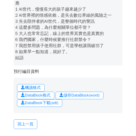
應
1 AI世代，慢慢長大的孩子越來越少了
2 AI世界裡的情感依賴，是失去數位界線的風險之一
3 失去陪伴者的AI世代，是整個時代的警訊
4 這麼多問題，為什麼相關單位都不管？
5 大人也常常忘記，線上的世界其實也是真實的
6 我們國家，什麼時候要推行社群禁令？
7 我想禁用孩子使用社群，可是學校讓我破功了
8 如果早一點知道，就好了。
結語
預行編目資料
機讀格式
DataBlock格式
儲存DataBlock(word)
DataBlock下載(odt)
回上一頁