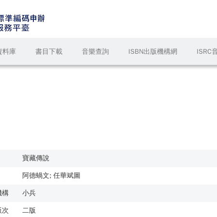
資料庫
書目下載
音樂查詢
ISBN出版機構網
ISR
寶藏傳說
阿德蝸文; 任華斌圖
機構
小兵
版次
二版