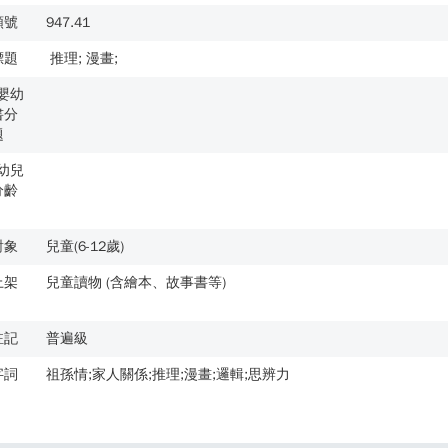
類號
947.41
標題
推理; 漫畫;
歲嬰幼
書分
題
歲幼兒
分齡
對象
兒童(6-12歲)
上架
兒童讀物 (含繪本、故事書等)
註記
普遍級
字詞
祖孫情;家人關係;推理;漫畫;邏輯;思辨力