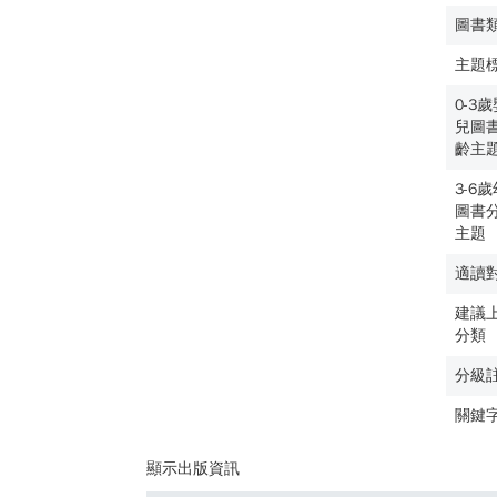
圖書
主題
0-3
兒圖
齡主
3-6
圖書
主題
適讀
建議
分類
分級
關鍵
顯示出版資訊