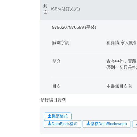
封
ISBN(裝訂方式)
面
9786267876589 (平裝)
關鍵字詞
祖孫情;家人關係
簡介
古今中外，寶藏
否則一切只是空
目次
本書無目次頁
預行編目資料
機讀格式
DataBlock格式
儲存DataBlock(word)