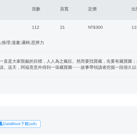
頁數
頁寬
定價
出
112
21
NT$300
11
;推理;漫畫;邏輯;思辨力
一直是大家覬覦的目標，人人為之瘋狂。然而要找寶藏，先要有藏寶圖；
談。這天，阿福竟意外得到一張藏寶圖……故事帶領讀者挖掘一段很久以
DataBlock下載(odt)