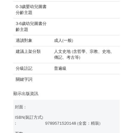
0-3歲嬰幼兒圖書
分齡主題
3-6歲幼兒圖書分
齡主題
適讀對象
成人(一般)
建議上架分類
人文史地 (含哲學、宗教、史地、
傳記、考古等)
分級註記
普遍級
關鍵字詞
顯示出版資訊
9789571520148 (全套：精裝)