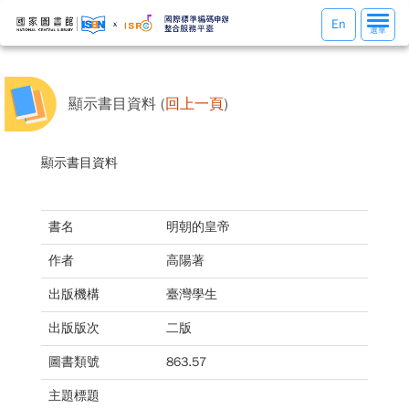
選
En
選單
單
切
換
顯示書目資料 (
回上一頁
)
顯示書目資料
書名
明朝的皇帝
作者
高陽著
出版機構
臺灣學生
出版版次
二版
圖書類號
863.57
主題標題