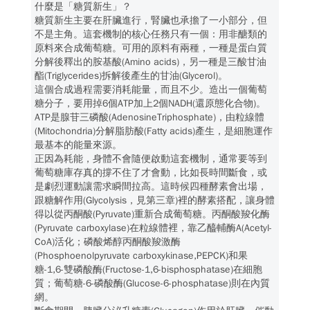
什麼是「糖質新生」？
糖質新生主要在肝臟進行，腎臟也承擔了一小部分，但
不是主角。這套機制的核心任務只有一個：用非醣類的
原料來合成葡萄糖。可用的原料有兩種，一種是蛋白質
分解後釋出的胺基酸(Amino acids)，另一種是三酸甘油
酯(Triglycerides)拆解後產生的甘油(Glycerol)。
這個合成過程需要消耗能量，而且不少。造出一個葡萄
糖分子，要用掉6個ATP加上2個NADH(還原態化合物)。
ATP是腺苷三磷酸(AdenosineTriphosphate)，由粒線體
(Mitochondria)分解脂肪酸(Fatty acids)產生，是細胞運作
最基本的能量來源。
正因為耗能，身體不會隨便啟動這套機制，通常要等到
葡萄糖庫存真的撐不住了才會動，比如長時間斷食，或
是劇烈運動讓需求瞬間拉高。這時候四種酵素會出場，
跟糖解作用(Glycolysis，見第三章)裡的酵素搭配，讓身體
得以從丙酮酸(Pyruvate)重新合成葡萄糖。丙酮酸羧化酶
(Pyruvate carboxylase)在粒線體裡，靠乙醯輔酶A(Acetyl-
CoA)活化；磷酸烯醇丙酮酸羧激酶
(Phosphoenolpyruvate carboxykinase,PEPCK)和果
糖-1,6-雙磷酸酶(Fructose-1,6-bisphosphatase)在細胞
質；葡萄糖-6-磷酸酶(Glucose-6-phosphatase)則在內質
網。