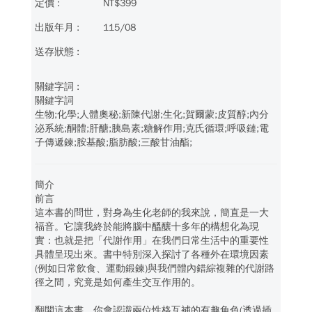
NT$399
115/08
關鍵字詞
生物;化學;人體奧秘;新陳代謝;生化;賀爾蒙;皮質醇;內分
泌系統;酮體;肝醣;胰島素;糖解作用;克氏循環;呼吸鏈;電
子傳遞鍊;胺基酸;脂肪酸;三酸甘油酯;
簡介
前言
這本書的問世，對身為生化老師的我來說，簡直是一大
福音。它讓我終於能將腦中醞釀十多年的構想化為現
實：也就是把「代謝作用」在我們日常生活中的重要性
具體呈現出來。書中特別深入探討了各種外在環境因素
(例如日常飲食、運動鍛鍊)與我們體內錯綜複雜的代謝路
徑之間，究竟是如何產生交互作用的。
翻開這本書，你會認識兩位性格互補的有趣角色(透過插