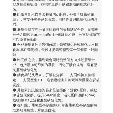
促進葡萄糖吸收，並把能量以肝醣跟脂肪的形式存起
來。
● 飢餓素則來自胃跟胰臟的ε-細胞，外號「飢餓荷爾
蒙」，主要任務是刺激食慾，同時也參與能量代謝的調
節。
● 肝醣是儲存在肝臟跟肌肉裡的葡萄糖聚合物，葡萄糖
分子之間透過α(1→4)跟α(1→6)鍵結相連，分支結構讓它
可以快速被動用。
● 合成肝醣要經過幾個步驟：葡萄糖先被磷酸化，再轉
化為UDP-葡萄糖，最後才把葡萄糖殘基一個個接上肝醣
鏈。
● 吃完飯之後，胰島素會同時從幾個方向推動肝醣合
成，包括增加葡萄糖的吸收、活化肝醣合成酶，還有壓
制肝醣磷酸化酶。
● 禁食期間反過來，肝醣被分解，一方面維持血糖穩
定，一方面產生ATP，這個過程由升糖素等荷爾蒙在背後
調控。
● 升糖素的訊號鏈跑起來是這樣的：活化G蛋白、啟動
腺苷酸環化酶、提升cAMP濃度、活化蛋白激酶A(PKA)，
最後由PKA去活化肝醣磷酸化酶。
● 在肝臟，葡萄糖-6-磷酸(G6P)會被葡萄糖-6-磷酸酶轉
成游離葡萄糖，釋放進血液。