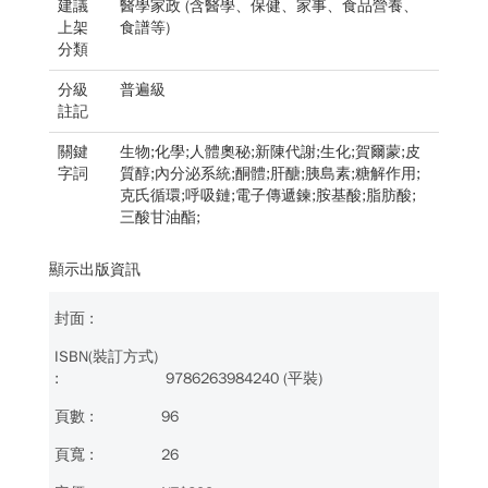
建議
醫學家政 (含醫學、保健、家事、食品營養、
上架
食譜等)
分類
分級
普遍級
註記
關鍵
生物;化學;人體奧秘;新陳代謝;生化;賀爾蒙;皮
字詞
質醇;內分泌系統;酮體;肝醣;胰島素;糖解作用;
克氏循環;呼吸鏈;電子傳遞鍊;胺基酸;脂肪酸;
三酸甘油酯;
顯示出版資訊
9786263984240 (平裝)
96
26