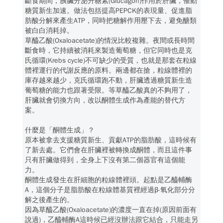
斷食期間，胰臟分泌升糖素(Glucagon)作用於肝臟，催動
糖質新生加速。做法包括提高PEPCK的表現量、促進脂
肪酸分解來產生ATP，同時把糖解作用壓下去，避免醣類
被白白消耗掉。
草醯乙酸(Oxaloacetate)的情況比較複雜。夜間或長時間
斷食時，它持續被消耗來製造葡萄糖，但它同時也是克
氏循環(Krebs cycle)不可缺少的受質，也就是那套在粒線
體裡運行的代謝反應的原料。兩邊都在搶，粒線體裡的
庫存越來越少，克氏循環跑不動，肝臟透過糖質新生造
葡萄糖的能力也跟著受限。等草醯乙酸真的不夠用了，
肝臟就會切換方向，改以酮體生成作為產能的替代方
案。
什麼是「酮體生成」？
原本被拿去支援糖質新生、貢獻ATP的脂肪酸，這時候有
了新去處。它們會在肝臟裡被轉換成酮體，而且這件事
只有肝臟做得到，全身上下沒有第二個器官有這個能
力。
酮體生成發生在肝細胞的粒線體裡頭。起點是乙醯輔酶
A，這個分子是脂肪酸在粒線體基質裡經過β-氧化部分分
解之後產生的。
因為草醯乙酸(Oxaloacetate)的濃度一直在掉(原因前面有
說過)，乙醯輔酶A這時候已經沒辦法跟它結合，只能走另