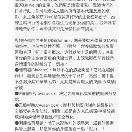
畫家Lili Walix的畫筆，他們更是活靈活現)。透過他們的
日常行動，你將能看見人體內所有基本代謝反應的縮
影。女主角麗莎(Lisa)是個認真好學的生化狂熱份子；她
總是精神百倍地剖析各種生活現象(比如口臭)，並津津有
味地告訴你，這些其實都是身體代謝在搗鬼！
與她搭檔的男主角約翰(Johan)，則是運動科學系(STAPS)
的學生。他個性隨性不羈，但對於「營養攝取如何影響
運動表現」卻非常有概念。這對默契十足的兩人，將牽
著你的手走進迷宮般的代謝世界，去認識那些掌管我們
身體運作的關鍵分子，例如：
●葡萄糖(Glucose)：無所不在的超級明星！它站在糖解
作用、糖質新生與肝醣合成的十字路口。當然，書中也
不會漏掉其它單醣兄弟，尤其是陣容龐大的戊醣(五碳醣)
家族！
●丙酮酸(Pyruvic acid)：決定走向氧化或發酵的關鍵分岔
點。
●乙醯輔酶A(Acetyl-CoA)：醣類與脂質代謝的超級樞紐。
它能變身為脂肪酸、酮體，或是進入克氏循環(檸檬酸循
環)與粒線體呼吸鏈進行完全氧化。
●調節性荷爾蒙：除了大家熟知的胰島素，還有升糖素
與腎上腺素，順便幫你的身體製造一點「壓力」！