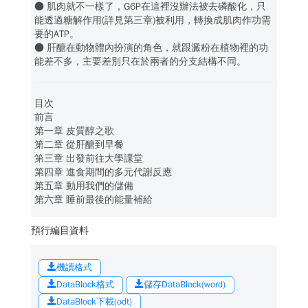
● 肌肉就不一樣了，G6P在這裡沒辦法被去磷酸化，只
能透過糖解作用(詳見第三章)被利用，轉換成肌肉作功需
要的ATP。
● 肝醣在動物體內扮演的角色，就跟澱粉在植物裡的功
能差不多，主要差別只在於兩者的分支結構不同。
目次
前言
第一章 皮質醇之歌
第二章 從肝醣到早餐
第三章 出發前往大學課堂
第四章 進食期間的多元代謝反應
第五章 動用我們的儲備
第六章 睡前最後的能量補給
預行編目資料
機讀格式
DataBlock格式
儲存DataBlock(word)
DataBlock下載(odt)