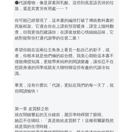
●代謝廢物：像是尿素與乳酸。這些到底是該丟掉的垃
圾，還是其實另有用處……？
你可能已經發現了，這本書的編排打破了傳統教科書的
死板框架。它適合你在上課前預習暖身，課堂上隨時翻
查，但我更強烈建議你：在課後放鬆心情細細品味，它
絕對能幫你打通代謝學的任督二脈！
希望你能在這兩位主角身上看見一點自己的影子，或
者，你根本就是他們倆的綜合體。我衷心期盼這本書不
僅能傳授知識，更能帶來純粹的閱讀樂趣，讓你忍不住
想跟身邊的同學或親友大聊特聊這些有趣的代謝冷知
識。
畢竟，沒有什麼比「代謝」更貼近我們的每一天了，祝
你閱讀愉快！
第一章 皮質醇之歌
就在鬧鐘響起的五分鐘前，麗莎準時睜開了眼睛。
她忍不住嘀咕：「真是敗給皮質醇了！這種荷爾蒙既然
就是我的生理時鐘，