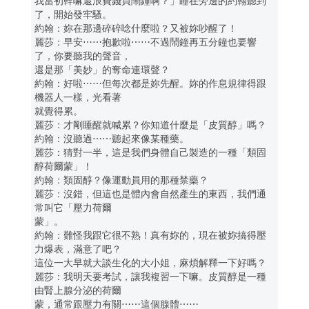
我當初幹嘛還浪費錢買鬧鐘啊？」睡在旁邊的約翰聽到
了，開始發牢騷。
約翰：妳在那邊碎碎唸什麼啦？又被妳吵醒了！
麗莎：早安⋯⋯抱歉啦⋯⋯不過鬧鐘再五分鐘也要響
了，你要聽我的聲音，
還是那「美妙」的奪命連環聲？
約翰：好啦⋯⋯但每次都是妳先醒。妳的作息規律得跟
機器人一樣，光看著
就覺得累。
麗莎：才剛睡醒就喊累？你知道什麼是「皮質醇」嗎？
約翰：沒聽過⋯⋯聽起來像某種藥。
麗莎：猜對一半，這是我們身體自己製造的一種「類固
醇荷爾蒙」！
約翰：類固醇？像運動員用的那種禁藥？
麗莎：沒錯，但這也是體內會自然產生的東西，我們通
常叫它「壓力荷爾
蒙」。
約翰：難怪我跟它很不熟！真有妳的，現在被妳搞得壓
力爆表，滿意了吧？
這位一大早就大談生化的大小姐，麻煩解釋一下好嗎？
麗莎：我明天要考試，讓我複習一下嘛。皮質醇是一種
由腎上腺分泌的荷爾
蒙，通常跟壓力有關⋯⋯這個腺體⋯⋯