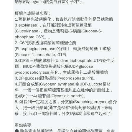
醣寧(Glycogenin)的蛋白質當引子才行。
肝醣合成關鍵步驟：
1.葡萄糖先被磷酸化，負責執行這個動作的是己糖激酶
(Hexokinase)，在肝臟裡則換成葡萄糖激酶
(Glucokinase)，產物是葡萄糖-6-磷酸(Glucose-6-
phosphate,G6P)。。
2. G6P接著透過磷酸葡萄糖變位酶
(Phosphoglucomutase)的作用，轉換成葡萄糖-1-磷酸
(Glucose-1-phosphate, G1P)。
3.G1P跟三磷酸尿核苷(Uridine triphosphate,UTP)發生反
應，由UDP-葡萄糖焦磷酸化酶(UDP-glucose
pyrophosphorylase)催化，生成尿核苷二磷酸葡萄糖
(UDP-glucose)跟焦磷酸(Pyrophosphate,PPi)。
4.肝醣合成酶(Glycogen synthase)拿UDP-glucose當材
料，一個一個把葡萄糖殘基接到正在延伸的肝醣鏈上，
形成α(1→4) 糖苷鍵(Glycosidic bonds)。
5. 鏈長到一定程度之後，分支酶(Branching enzyme)會介
入，把一段肝醣鏈(通常是6到7個葡萄糖殘基)切下來轉
移，接上α(1→6)糖苷鍵，分支結構就這樣建立起來了。
重點摘要
● 胰島素由胰臟製造，是調節血糖的關鍵荷爾蒙，負責