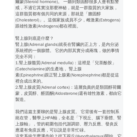
爾蒙(Steroid hormone)。 一聽到類固醇很多人會有點警
戒，不過它其實沒那麼神秘，就是一群脂質的大家族，
這群脂質都有個共同的來源，那就是「膽固醇
(Cholesterol)」。這個家族成員不少，雌激素(Estrogens)
跟雄性激素(Androgens)都在裡面。
腎上腺到底是什麼？
腎上腺(Adrenal glands)就長在腎臟的正上方，是內分泌
系統裡的一個腺體。 它的內部其實分成兩塊，做的事情
完全不同：
1.腎上腺髓質(Adrenal medulla)：這裡是「兒茶酚胺」
(Catecholamine)的生產地， 腎上腺
素(Epinephrine)跟正腎上腺素(Norepinephrine)都是從這
裡合成出來的。
2.腎上腺皮質(Adrenal cortex)：這層負責的是類固醇荷爾
蒙，皮質醇、醛固酮(Aldosterone)還有雄性激素，都由它
製造。
我們這篇主要聊的是腎上腺皮質。 它背後有一套控制系
統在管，醫學上HPA軸，全名是「下視丘、腦下垂體、腎
上腺軸」，管的範圍包括代謝調節、壓力反應、發炎反
應還有免疫反應，可以說是非常忙碌。
這套系統怎麼運作的？從下視丘(Hypothalamus)開始，它