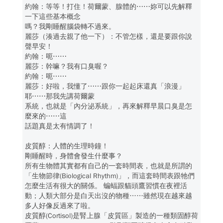
約翰：等等！打住！荷爾蒙、腺體的⋯⋯妳可以先解釋
一下這些基本概念
嗎？我剛睡醒腦袋轉不過來。
麗莎（湊過去親了他一下）：不管怎樣，還是要跟你說
聲早安！
約翰：呃⋯⋯
麗莎：幹嘛？我有口臭喔？
約翰：呃⋯⋯
麗莎：好啦，我懂了⋯⋯跟你一起起床還真「浪漫」
耶⋯⋯那我先講荷爾蒙
系統，也就是「內分泌系統」，再來解釋早晨口臭是怎
麼來的⋯⋯這
話題真是太有情調了！
皮質醇：人體的生理時鐘！
剛睡醒時，身體會發生什麼事？
所有生物體其實都有自己的一套時間表，也就是所謂的
「生物節律(Biological Rhythm)」，而這套時間表跟牠們
怎麼生活有很大的關係。 蝙蝠跟貓頭鷹習慣在夜裡活
動；人類大部分是白天出沒的物種……雖然現在越來越
多人好像反過來了啦。
皮質醇(Cortisol)是腎上腺「皮質區」製造的一種類固醇荷