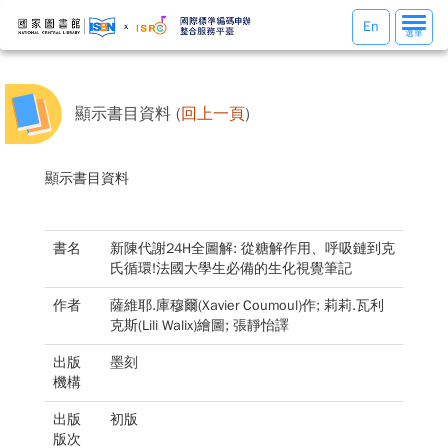
選
En
選單
單
切
換
顯示書目資料 (
回上一頁
)
顯示書目資料
書名
新陳代謝24H全圖解: 從糖解作用、呼吸鏈到克
氏循環!法國大學生必備的生化視覺筆記
作者
薩維耶.庫穆爾(Xavier Coumoul)作; 莉莉.瓦利
克斯(Lili Walix)繪圖; 張靜怡譯
出版
墨刻
機構
出版
初版
版次