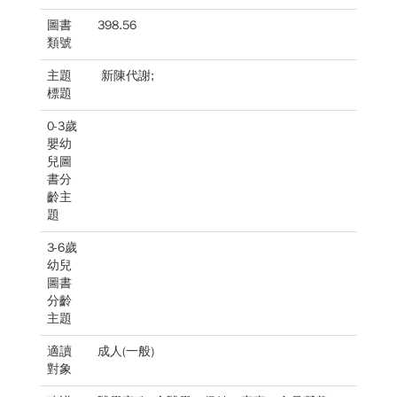
圖書
398.56
類號
主題
新陳代謝;
標題
0-3歲
嬰幼
兒圖
書分
齡主
題
3-6歲
幼兒
圖書
分齡
主題
適讀
成人(一般)
對象