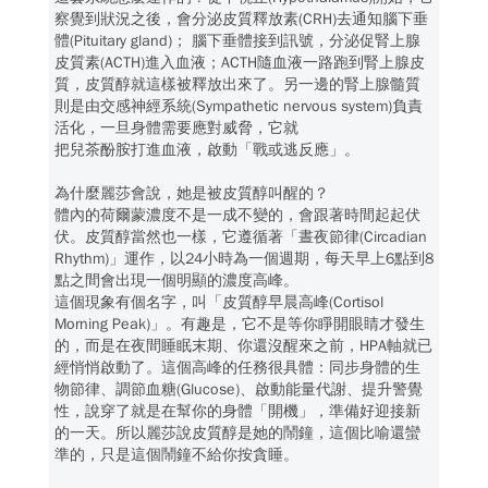
察覺到狀況之後，會分泌皮質釋放素(CRH)去通知腦下垂
體(Pituitary gland)； 腦下垂體接到訊號，分泌促腎上腺
皮質素(ACTH)進入血液；ACTH隨血液一路跑到腎上腺皮
質，皮質醇就這樣被釋放出來了。另一邊的腎上腺髓質
則是由交感神經系統(Sympathetic nervous system)負責
活化，一旦身體需要應對威脅，它就
把兒茶酚胺打進血液，啟動「戰或逃反應」。
為什麼麗莎會說，她是被皮質醇叫醒的？
體內的荷爾蒙濃度不是一成不變的，會跟著時間起起伏
伏。皮質醇當然也一樣，它遵循著「晝夜節律(Circadian
Rhythm)」運作，以24小時為一個週期，每天早上6點到8
點之間會出現一個明顯的濃度高峰。
這個現象有個名字，叫「皮質醇早晨高峰(Cortisol
Morning Peak)」。有趣是，它不是等你睜開眼睛才發生
的，而是在夜間睡眠末期、你還沒醒來之前，HPA軸就已
經悄悄啟動了。這個高峰的任務很具體：同步身體的生
物節律、調節血糖(Glucose)、啟動能量代謝、提升警覺
性，說穿了就是在幫你的身體「開機」，準備好迎接新
的一天。所以麗莎說皮質醇是她的鬧鐘，這個比喻還蠻
準的，只是這個鬧鐘不給你按貪睡。