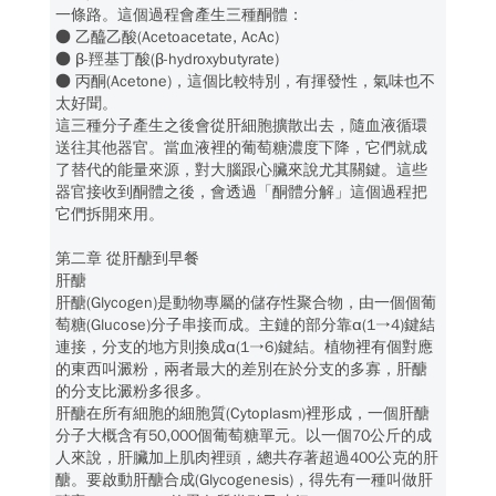
一條路。這個過程會產生三種酮體：
● 乙醯乙酸(Acetoacetate, AcAc)
● β-羥基丁酸(β-hydroxybutyrate)
● 丙酮(Acetone)，這個比較特別，有揮發性，氣味也不
太好聞。
這三種分子產生之後會從肝細胞擴散出去，隨血液循環
送往其他器官。當血液裡的葡萄糖濃度下降，它們就成
了替代的能量來源，對大腦跟心臟來說尤其關鍵。這些
器官接收到酮體之後，會透過「酮體分解」這個過程把
它們拆開來用。
第二章 從肝醣到早餐
肝醣
肝醣(Glycogen)是動物專屬的儲存性聚合物，由一個個葡
萄糖(Glucose)分子串接而成。主鏈的部分靠α(1→4)鍵結
連接，分支的地方則換成α(1→6)鍵結。植物裡有個對應
的東西叫澱粉，兩者最大的差別在於分支的多寡，肝醣
的分支比澱粉多很多。
肝醣在所有細胞的細胞質(Cytoplasm)裡形成，一個肝醣
分子大概含有50,000個葡萄糖單元。以一個70公斤的成
人來說，肝臟加上肌肉裡頭，總共存著超過400公克的肝
醣。要啟動肝醣合成(Glycogenesis)，得先有一種叫做肝